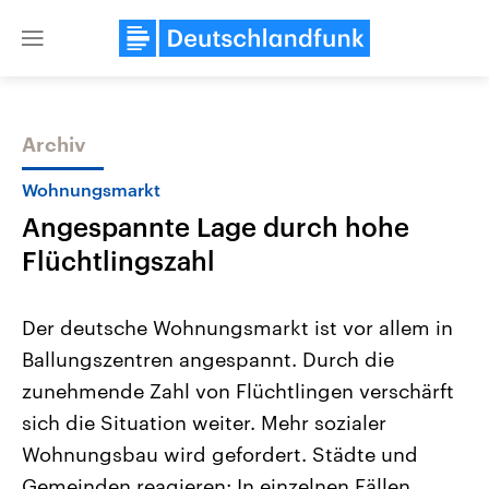
Close
menu
Archiv
Themen
Wohnungsmarkt
Angespannte Lage durch hohe
Flüchtlingszahl
Der deutsche Wohnungsmarkt ist vor allem in
Ballungszentren angespannt. Durch die
Landtagswahl Sachsen-Anhalt
USA
zunehmende Zahl von Flüchtlingen verschärft
2026
Aktuelle Beiträge, Analys
Alle Informationen
Hintergründe
sich die Situation weiter. Mehr sozialer
Sachsen-Anhalt wählt am 6.
Wirtschaftlich und militäri
September 2026 einen neuen
gehören die Vereinigten S
Wohnungsbau wird gefordert. Städte und
Landtag. Seit 2021 wird das
den mächtigsten Ländern 
Gemeinden reagieren: In einzelnen Fällen
Bundesland von einer Koalition aus
mit großem Einfluss auf d