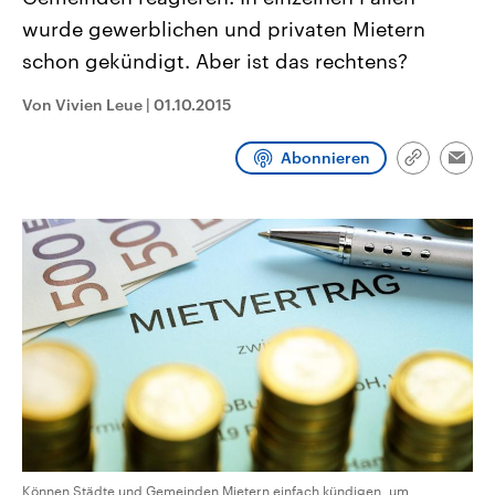
CDU, SPD und FDP regiert.-
aktuelle Weltgeschehen.
wurde gewerblichen und privaten Mietern
Umfragen, Prognosen,
Wahlprogramme, aktuelle Berichte
schon gekündigt. Aber ist das rechtens?
Sendungen
Programm
Podcasts
und Hintergründe zu den Parteien
und Kandidaten der anstehenden
Wahl.
Von Vivien Leue
|
01.10.2015
Audio-Archiv
Abonnieren
Link
Emai
kopieren/te
Können Städte und Gemeinden Mietern einfach kündigen, um