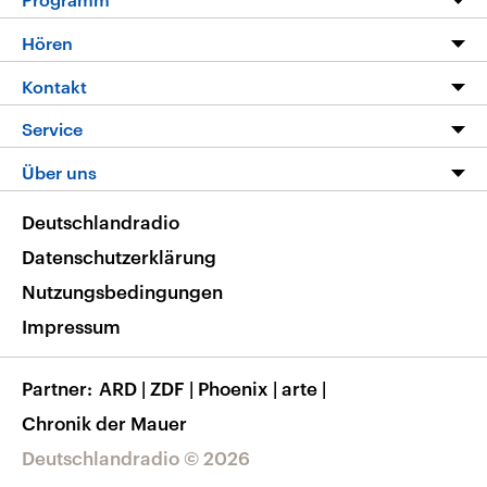
Programm
Hören
Alle Sendungen
Livestream
Kontakt
Die Nachrichten
Audios
Hörerservice
Service
Nachrichtenleicht
Podcasts
Social Media
FAQ
Über uns
Neue Beiträge auf dlf.de
Deutschlandfunk App
Newsletter
Deutschlandradio
Themen-Schwerpunkte
Nachrichten App
Deutschlandradio
Veranstaltungen
Presse
Frequenzen
Datenschutzerklärung
Musikliste
Ausbildung und Karriere
Nutzungsbedingungen
RSS
Transparenz
Impressum
Korrekturen
Barrierefreiheit
Partner
ARD
|
ZDF
|
Phoenix
|
arte
|
Chronik der Mauer
Deutschlandradio © 2026