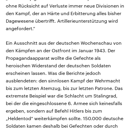
CDU, SPD und FDP regiert.-
aktuelle Weltgeschehen.
ohne Rücksicht auf Verluste immer neue Divisionen in
Umfragen, Prognosen,
Wahlprogramme, aktuelle Berichte
den Kampf, der an Härte und Erbitterung alles bisher
Sendungen
Programm
Podcasts
und Hintergründe zu den Parteien
Dagewesene übertrifft. Artillerieunterstützung wird
und Kandidaten der anstehenden
Wahl.
angefordert.“
Audio-Archiv
Ein Ausschnitt aus der deutschen Wochenschau von
den Kämpfen an der Ostfront im Januar 1943. Der
Propagandaapparat wollte die Gefechte als
heroischen Widerstand der deutschen Soldaten
erscheinen lassen. Was die Berichte jedoch
ausblendeten: den sinnlosen Kampf der Wehrmacht
bis zum letzten Atemzug, bis zur letzten Patrone. Das
extremste Beispiel war die Schlacht um Stalingrad,
bei der die eingeschlossene 6. Armee sich keinesfalls
ergeben, sondern auf Befehl Hitlers bis zum
„Heldentod“ weiterkämpfen sollte. 150.000 deutsche
Soldaten kamen deshalb bei Gefechten oder durch