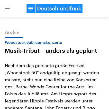
Close
menu
Archiv
Themen
Woodstock-Jubiläumskonzerte
Musik-Tribut – anders als geplant
Nachdem das geplante große Festival
„Woodstock 50“ endgültig abgesagt werden
musste, steht nun eine Reihe von Konzerten
Landtagswahl Sachsen-Anhalt
USA
des „Bethel Woods Center for the Arts“ im
2026
Aktuelle Beiträge, Analys
Alle Informationen
Fokus des Jubiläums. Am Ursprungsort des
Hintergründe
Sachsen-Anhalt wählt am 6.
Wirtschaftlich und militäri
legendären Hippie-Festivals werden unter
September 2026 einen neuen
gehören die Vereinigten S
Landtag. Seit 2021 wird das
den mächtigsten Ländern 
anderem Santana, John Fogerty und Ringo
Bundesland von einer Koalition aus
mit großem Einfluss auf d