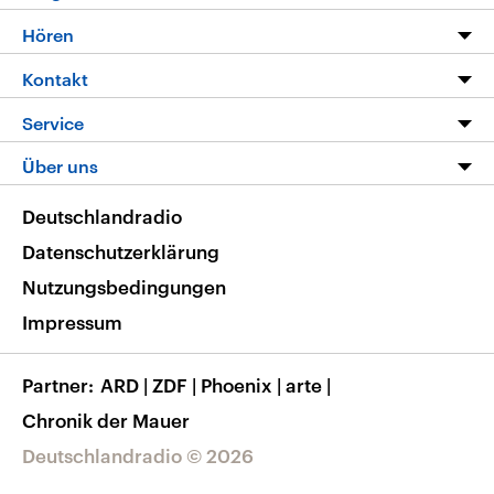
Programm
Hören
Alle Sendungen
Livestream
Kontakt
Die Nachrichten
Audios
Hörerservice
Service
Nachrichtenleicht
Podcasts
Social Media
FAQ
Über uns
Neue Beiträge auf dlf.de
Deutschlandfunk App
Newsletter
Deutschlandradio
Themen-Schwerpunkte
Nachrichten App
Deutschlandradio
Veranstaltungen
Presse
Frequenzen
Datenschutzerklärung
Musikliste
Ausbildung und Karriere
Nutzungsbedingungen
RSS
Transparenz
Impressum
Korrekturen
Barrierefreiheit
Partner
ARD
|
ZDF
|
Phoenix
|
arte
|
Chronik der Mauer
Deutschlandradio © 2026