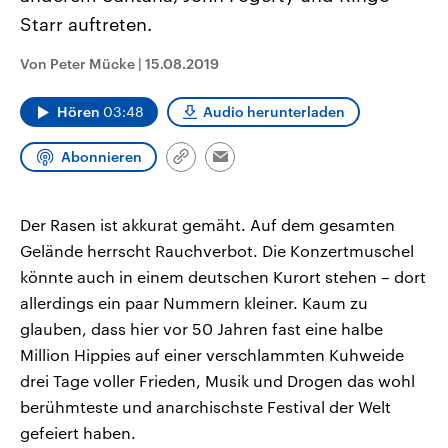
CDU, SPD und FDP regiert.-
aktuelle Weltgeschehen.
Starr auftreten.
Umfragen, Prognosen,
Wahlprogramme, aktuelle Berichte
Sendungen
Programm
Podcasts
und Hintergründe zu den Parteien
Von Peter Mücke
|
15.08.2019
und Kandidaten der anstehenden
Wahl.
Audio-Archiv
Hören
03:48
Audio herunterladen
Abonnieren
Link
Email
kopieren/teilen
Der Rasen ist akkurat gemäht. Auf dem gesamten
Gelände herrscht Rauchverbot. Die Konzertmuschel
könnte auch in einem deutschen Kurort stehen – dort
allerdings ein paar Nummern kleiner. Kaum zu
glauben, dass hier vor 50 Jahren fast eine halbe
Million Hippies auf einer verschlammten Kuhweide
drei Tage voller Frieden, Musik und Drogen das wohl
berühmteste und anarchischste Festival der Welt
gefeiert haben.