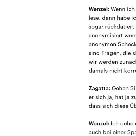
Wenzel:
Wenn ich 
lese, dann habe ic
sogar rückdatiert
anonymisiert wer
anonymen Schecks 
sind Fragen, die 
wir werden zunäch
damals nicht korr
Zagatta:
Gehen Sie
er sich ja, hat j
dass sich diese Ü
Wenzel:
Ich gehe d
auch bei einer Sp