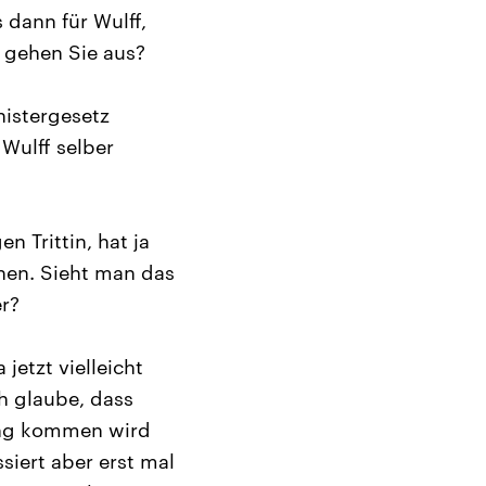
dann für Wulff,
 gehen Sie aus?
nistergesetz
Wulff selber
n Trittin, hat ja
nen. Sieht man das
er?
etzt vielleicht
h glaube, dass
ung kommen wird
siert aber erst mal