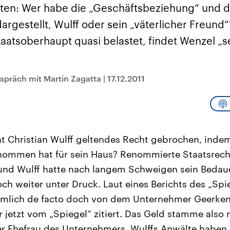
sen und
Hintergründe
Hintergründe
en: Wer habe die „Geschäftsbeziehung“ und d
Der Überfall der
Der Iran – seit der
rgründe
haftlich und
palästinensischen
Islamischen Revolu
dargestellt, Wulff oder sein „väterlicher Freund
risch gehören die
Terrororganisation
1979 auch Islamisc
igten Staaten zu
Hamas im Oktober 2023
Republik Iran – ist e
aatsoberhaupt quasi belastet, findet Wenzel „s
ächtigsten
auf Israel hat in der
von einem
n der Erde, mit
Region wieder die
Religionsführer auto
 Einfluss auf das
Gewalt entfacht. Israel
regierter Staat im 
le Weltgeschehen.
möchte die Hamas
Osten. Eine Feindsc
zerstören. Diese wird wie
zu Israel und zu de
spräch mit Martin Zagatta
|
17.12.2011
die Hisbollah im Libanon
ist fest in der
vom Iran unterstützt.
Staatsideologie
verankert.
t Christian Wulff geltendes Recht gebrochen, indem
enommen hat für sein Haus? Renommierte Staatsrech
 und Wulff hatte nach langem Schweigen sein Bedau
och weiter unter Druck. Laut eines Berichts des „Spi
ämlich de facto doch von dem Unternehmer Geerk
r jetzt vom „Spiegel“ zitiert. Das Geld stamme also 
r Ehefrau des Unternehmers. Wulffs Anwälte haben 