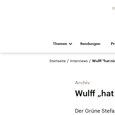
D
Themen
Sendungen
P
Die Nachrichten
Politik
/
/
Startseite
Interviews
Wulff "hat ni
Hörspiel und Feature
Musik
Archiv
Wulff „hat
Landtagswahl Sachsen-
USA
Der Grüne Stefa
Anhalt 2026
Aktuel