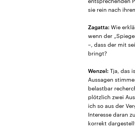
entsprechenden Pe
sie rein nach ihr
Zagatta:
Wie erklä
wenn der „Spiegel“
–, dass der mit s
bringt?
Wenzel:
Tja, das 
Aussagen stimmen 
belastbar recherch
plötzlich zwei Au
ich so aus der Ve
Interesse daran z
korrekt dargestell