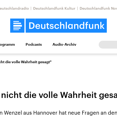
eutschlandradio
Deutschlandfunk Kultur
Deutschlandfunk No
rogramm
Podcasts
Audio-Archiv
Wirtschaft
Wissen
Kultur
Europa
Gesellschaf
cht die volle Wahrheit gesagt"
 nicht die volle Wahrheit ges
Nahostkonflikt
Iran
n Wenzel aus Hannover hat neue Fragen an de
le Beiträge,
Aktuelle Lage und
Aktuelle Lage und