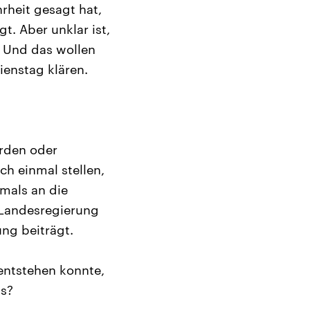
rheit gesagt hat,
gt. Aber unklar ist,
. Und das wollen
enstag klären.
rden oder
ch einmal stellen,
amals an die
 Landesregierung
ung beiträgt.
 entstehen konnte,
as?