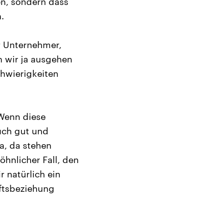
en, sondern dass
.
r Unternehmer,
n wir ja ausgehen
chwierigkeiten
 Wenn diese
uch gut und
Ja, da stehen
hnlicher Fall, den
 natürlich ein
äftsbeziehung