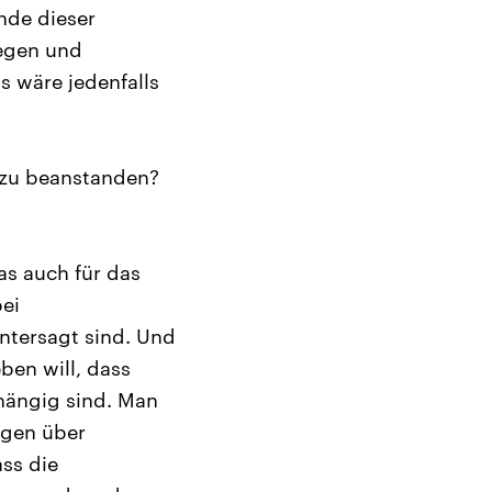
ände dieser
legen und
s wäre jedenfalls
t zu beanstanden?
as auch für das
ei
untersagt sind. Und
ben will, dass
hängig sind. Man
ngen über
ss die