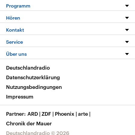
Programm
Programm
Hören
Alle Sendungen
Livestream
Kontakt
Die Nachrichten
Audios
Hörerservice
Service
Nachrichtenleicht
Podcasts
Social Media
FAQ
Über uns
Neue Beiträge auf dlf.de
Deutschlandfunk App
Newsletter
Deutschlandradio
Themen-Schwerpunkte
Nachrichten App
Deutschlandradio
Veranstaltungen
Presse
Frequenzen
Datenschutzerklärung
Musikliste
Ausbildung und Karriere
Nutzungsbedingungen
RSS
Transparenz
Impressum
Korrekturen
Barrierefreiheit
Partner
ARD
|
ZDF
|
Phoenix
|
arte
|
Chronik der Mauer
Deutschlandradio © 2026