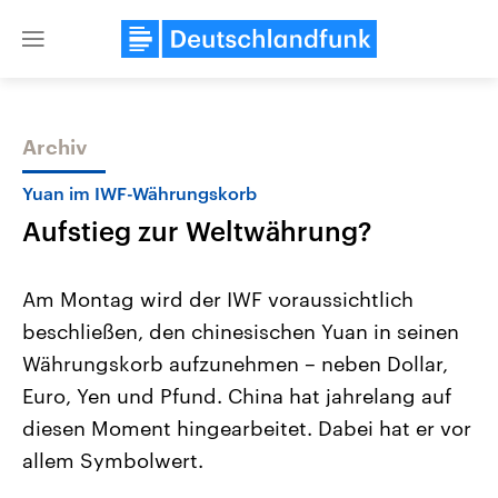
Close
menu
Archiv
Themen
Yuan im IWF-Währungskorb
Aufstieg zur Weltwährung?
Am Montag wird der IWF voraussichtlich
beschließen, den chinesischen Yuan in seinen
Währungskorb aufzunehmen – neben Dollar,
Landtagswahl Sachsen-Anhalt
USA
Euro, Yen und Pfund. China hat jahrelang auf
2026
Aktuelle Beiträge, Analys
Alle Informationen
diesen Moment hingearbeitet. Dabei hat er vor
Hintergründe
Sachsen-Anhalt wählt am 6.
Wirtschaftlich und militäri
allem Symbolwert.
September 2026 einen neuen
gehören die Vereinigten S
Landtag. Seit 2021 wird das
den mächtigsten Ländern 
Bundesland von einer Koalition aus
mit großem Einfluss auf d