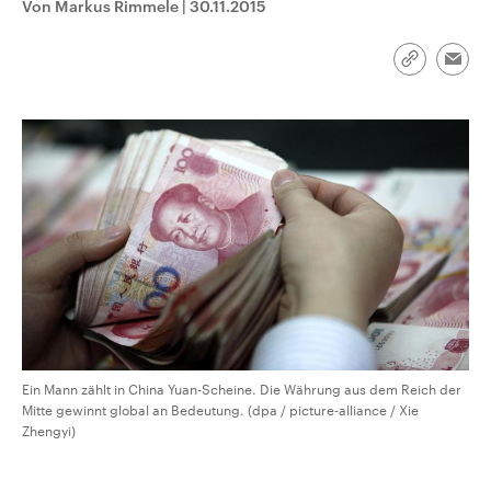
Von Markus Rimmele
|
30.11.2015
CDU, SPD und FDP regiert.-
aktuelle Weltgeschehen.
Umfragen, Prognosen,
Wahlprogramme, aktuelle Berichte
Sendungen
Programm
Podcasts
und Hintergründe zu den Parteien
Link
Emai
und Kandidaten der anstehenden
kopieren/te
Wahl.
Audio-Archiv
Ein Mann zählt in China Yuan-Scheine. Die Währung aus dem Reich der
Mitte gewinnt global an Bedeutung. (dpa / picture-alliance / Xie
Zhengyi)