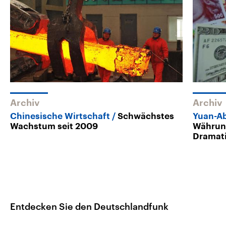
Archiv
Archiv
Chinesische Wirtschaft
Schwächstes
Yuan-A
Wachstum seit 2009
Währung
Dramat
Entdecken Sie den Deutschlandfunk