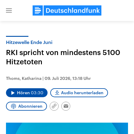
Close
menu
Hitzewelle Ende Juni
Themen
RKI spricht von mindestens 5100
Hitzetoten
Thoms, Katharina
|
09. Juli 2026, 13:18 Uhr
Hören
03:30
Audio herunterladen
Landtagswahl Sachsen-Anhalt
USA
Abonnieren
Link
Email
2026
Aktuelle Beiträge, Analys
kopieren/teilen
Alle Informationen
Hintergründe
Sachsen-Anhalt wählt am 6.
Wirtschaftlich und militäri
September 2026 einen neuen
gehören die Vereinigten S
Landtag. Seit 2021 wird das
den mächtigsten Ländern 
Bundesland von einer Koalition aus
mit großem Einfluss auf d