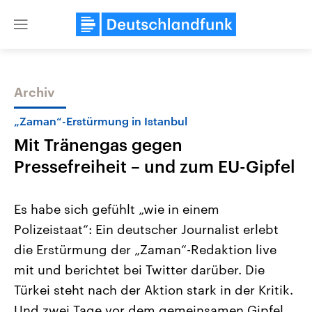
Close
menu
Archiv
Themen
„Zaman“-Erstürmung in Istanbul
Mit Tränengas gegen
Pressefreiheit – und zum EU-Gipfel
Es habe sich gefühlt „wie in einem
Polizeistaat“: Ein deutscher Journalist erlebt
Landtagswahl Sachsen-Anhalt
USA
die Erstürmung der „Zaman“-Redaktion live
2026
Aktuelle Beiträge, Analys
Alle Informationen
Hintergründe
mit und berichtet bei Twitter darüber. Die
Sachsen-Anhalt wählt am 6.
Wirtschaftlich und militäri
September 2026 einen neuen
gehören die Vereinigten S
Türkei steht nach der Aktion stark in der Kritik.
Landtag. Seit 2021 wird das
den mächtigsten Ländern 
Und zwei Tage vor dem gemeinsamen Gipfel
Bundesland von einer Koalition aus
mit großem Einfluss auf d