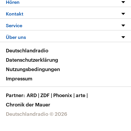
Programm
Hören
Alle Sendungen
Livestream
Kontakt
Die Nachrichten
Audios
Hörerservice
Service
Nachrichtenleicht
Podcasts
Social Media
FAQ
Über uns
Neue Beiträge auf dlf.de
Deutschlandfunk App
Newsletter
Deutschlandradio
Themen-Schwerpunkte
Nachrichten App
Deutschlandradio
Veranstaltungen
Presse
Frequenzen
Datenschutzerklärung
Musikliste
Ausbildung und Karriere
Nutzungsbedingungen
RSS
Transparenz
Impressum
Korrekturen
Barrierefreiheit
Partner
ARD
|
ZDF
|
Phoenix
|
arte
|
Chronik der Mauer
Deutschlandradio © 2026