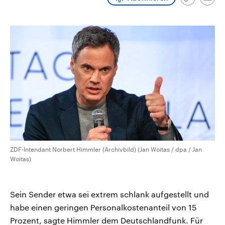
Link
Emai
CDU, SPD und FDP regiert.-
aktuelle Weltgeschehen.
kopieren/te
Umfragen, Prognosen,
Wahlprogramme, aktuelle Berichte
Sendungen
Programm
Podcasts
und Hintergründe zu den Parteien
und Kandidaten der anstehenden
Wahl.
Audio-Archiv
ZDF-Intendant Norbert Himmler (Archivbild) (Jan Woitas / dpa / Jan
Woitas)
Sein Sender etwa sei extrem schlank aufgestellt und
habe einen geringen Personalkostenanteil von 15
Prozent, sagte Himmler dem Deutschlandfunk. Für