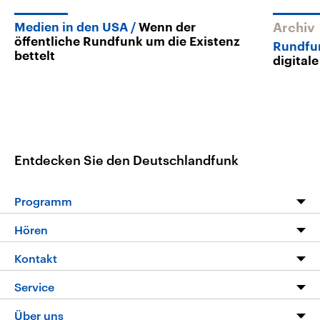
Medien in den USA
Wenn der
Archiv
öffentliche Rundfunk um die Existenz
Rundfu
bettelt
digital
Entdecken Sie den Deutschlandfunk
Programm
Programm
Hören
Alle Sendungen
Livestream
Kontakt
Die Nachrichten
Audios
Hörerservice
Service
Nachrichtenleicht
Podcasts
Social Media
FAQ
Über uns
Neue Beiträge auf dlf.de