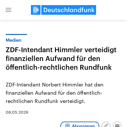
Close
menu
Medien
Themen
ZDF-Intendant Himmler verteidigt
finanziellen Aufwand für den
öffentlich-rechtlichen Rundfunk
ZDF-Intendant Norbert Himmler hat den
finanziellen Aufwand für den öffentlich-
Landtagswahl Sachsen-Anhalt
USA
rechtlichen Rundfunk verteidigt.
2026
Aktuelle Beiträge, Analys
Alle Informationen
Hintergründe
08.05.2026
Sachsen-Anhalt wählt am 6.
Wirtschaftlich und militäri
September 2026 einen neuen
gehören die Vereinigten S
Landtag. Seit 2021 wird das
den mächtigsten Ländern 
Abonnieren
Bundesland von einer Koalition aus
mit großem Einfluss auf d