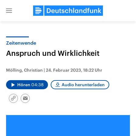
Close
menu
Zeitenwende
Themen
Anspruch und Wirklichkeit
Mölling, Christian
|
24. Februar 2023, 18:22 Uhr
Hören
04:38
Audio herunterladen
Link
Email
kopieren/teilen
Landtagswahl Sachsen-Anhalt
USA
2026
Aktuelle Beiträge, Analys
Alle Informationen
Hintergründe
Sachsen-Anhalt wählt am 6.
Wirtschaftlich und militäri
September 2026 einen neuen
gehören die Vereinigten S
Landtag. Seit 2021 wird das
den mächtigsten Ländern 
Bundesland von einer Koalition aus
mit großem Einfluss auf d