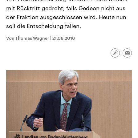
CDU, SPD und FDP regiert.-
aktuelle Weltgeschehen.
mit Rücktritt gedroht, falls Gedeon nicht aus
Umfragen, Prognosen,
Wahlprogramme, aktuelle Berichte
der Fraktion ausgeschlossen wird. Heute nun
Sendungen
Programm
Podcasts
und Hintergründe zu den Parteien
und Kandidaten der anstehenden
soll die Entscheidung fallen.
Wahl.
Audio-Archiv
Von Thomas Wagner
|
21.06.2016
Link
Emai
kopieren/te