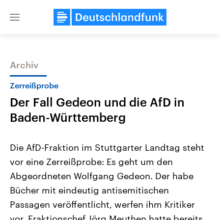
Close
menu
Archiv
Themen
Zerreißprobe
Der Fall Gedeon und die AfD in
Baden-Württemberg
Die AfD-Fraktion im Stuttgarter Landtag steht
vor eine Zerreißprobe: Es geht um den
Landtagswahl Sachsen-Anhalt
USA
Abgeordneten Wolfgang Gedeon. Der habe
2026
Aktuelle Beiträge, Analys
Alle Informationen
Hintergründe
Bücher mit eindeutig antisemitischen
Sachsen-Anhalt wählt am 6.
Wirtschaftlich und militäri
September 2026 einen neuen
gehören die Vereinigten S
Passagen veröffentlicht, werfen ihm Kritiker
Landtag. Seit 2021 wird das
den mächtigsten Ländern 
vor. Fraktionschef Jörg Meuthen hatte bereits
Bundesland von einer Koalition aus
mit großem Einfluss auf d