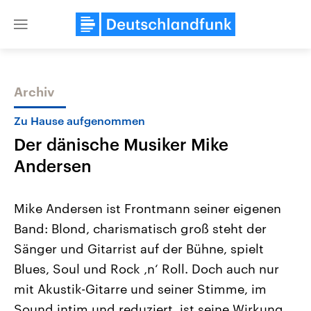
Close
menu
Archiv
Themen
Zu Hause aufgenommen
Der dänische Musiker Mike
Andersen
Mike Andersen ist Frontmann seiner eigenen
Band: Blond, charismatisch groß steht der
Landtagswahl Sachsen-Anhalt
USA
Sänger und Gitarrist auf der Bühne, spielt
2026
Aktuelle Beiträge, Analys
Alle Informationen
Hintergründe
Blues, Soul und Rock ‚n‘ Roll. Doch auch nur
Sachsen-Anhalt wählt am 6.
Wirtschaftlich und militäri
September 2026 einen neuen
gehören die Vereinigten S
mit Akustik-Gitarre und seiner Stimme, im
Landtag. Seit 2021 wird das
den mächtigsten Ländern 
Sound intim und reduziert, ist seine Wirkung
Bundesland von einer Koalition aus
mit großem Einfluss auf d