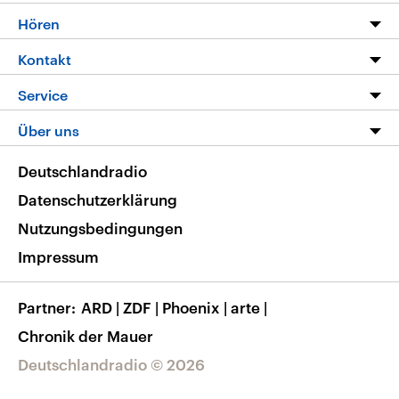
Programm
Hören
Alle Sendungen
Livestream
Kontakt
Die Nachrichten
Audios
Hörerservice
Service
Nachrichtenleicht
Podcasts
Social Media
FAQ
Über uns
Neue Beiträge auf dlf.de
Deutschlandfunk App
Newsletter
Deutschlandradio
Themen-Schwerpunkte
Nachrichten App
Deutschlandradio
Veranstaltungen
Presse
Frequenzen
Datenschutzerklärung
Musikliste
Ausbildung und Karriere
Nutzungsbedingungen
RSS
Transparenz
Impressum
Korrekturen
Barrierefreiheit
Partner
ARD
|
ZDF
|
Phoenix
|
arte
|
Chronik der Mauer
Deutschlandradio © 2026