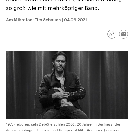
CDU, SPD und FDP regiert.-
aktuelle Weltgeschehen.
so groß wie mit mehrköpfiger Band.
Umfragen, Prognosen,
Wahlprogramme, aktuelle Berichte
Sendungen
Programm
Podcasts
und Hintergründe zu den Parteien
Am Mikrofon: Tim Schauen
|
04.06.2021
und Kandidaten der anstehenden
Wahl.
Audio-Archiv
Link
Emai
kopieren/te
1977 geboren, sein Debüt erschien 2002, 20 Jahre im Business: der
dänische Sänger, Gitarrist und Komponist Mike Andersen (Rasmus