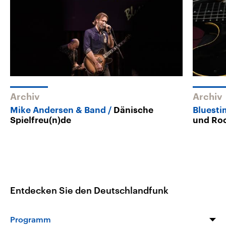
Archiv
Archiv
Mike Andersen & Band
Dänische
Bluest
Spielfreu(n)de
und Ro
Entdecken Sie den Deutschlandfunk
Programm