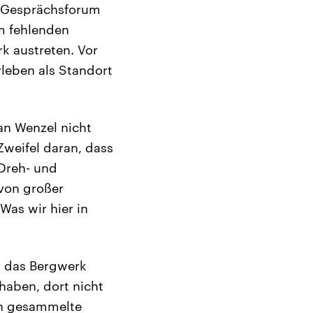
m Gesprächsforum
m fehlenden
k austreten. Vor
rleben als Standort
an Wenzel nicht
weifel daran, dass
 Dreh- und
 von großer
Was wir hier in
h das Bergwerk
haben, dort nicht
en gesammelte