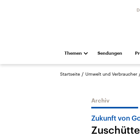
D
Themen
Sendungen
P
Die Nachrichten
Politik
/
Startseite
Umwelt und Verbraucher
Hörspiel und Feature
Musik
Archiv
Zukunft von G
Zuschütte
Landtagswahl Sachsen-
USA
Anhalt 2026
Aktuel