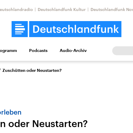
eutschlandradio
Deutschlandfunk Kultur
Deutschlandfunk No
rogramm
Podcasts
Audio-Archiv
Wirtschaft
Wissen
Kultur
Europa
Gesellschaf
/
Zuschütten oder Neustarten?
orleben
n oder Neustarten?
Nahostkonflikt
Iran
le Beiträge,
Aktuelle Lage und
Aktuelle Lage und