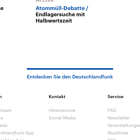
he
Atommüll-Debatte
Endlagersuche mit
Halbwertszeit
Entdecken Sie den Deutschlandfunk
n
Kontakt
Service
tream
Hörerservice
FAQ
os
Social Media
Newsletter
asts
Veranstaltunge
schlandfunk App
Musikliste