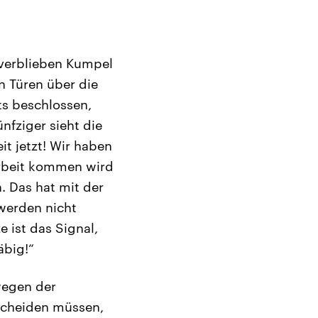
 verblieben Kumpel
n Türen über die
ts beschlossen,
fziger sieht die
it jetzt! Wir haben
rbeit kommen wird
. Das hat mit der
 werden nicht
e ist das Signal,
äbig!“
twegen der
scheiden müssen,