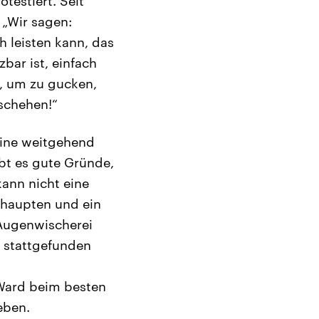
testiert. Seit
 „Wir sagen:
h leisten kann, das
bar ist, einfach
n, um zu gucken,
eschehen!“
eine weitgehend
ibt es gute Gründe,
ann nicht eine
ehaupten und ein
 Augenwischerei
t stattgefunden
 Ward beim besten
eben.