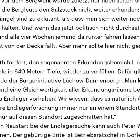
vor dem Bergwerk wurde zuletzt nur noch selten pro
 die Bergleute den Salzstock nicht weiter erkunden:
ängel sind zu eklatant, als dass man sich weiter noc
halten. Und wenn das jetzt politisch nicht durchsetz
 und alle vier Wochen jemand da runter fahren lasse
t von der Decke fällt. Aber mehr sollte hier nicht g
th fordert, den sogenannten Erkundungsbereich I, 
hle in 840 Metern Tiefe, wieder zu verfüllen. Dafür g
nde der Bürgerinitiative Lüchow-Dannenberg: „Man k
und eine Gleichwertigkeit aller Erkundungsräume b
s Endlager vorhalten! Wir wissen, dass es natürlich
ahre Endlagerforschung immer nur an einem Standor
n nur auf diesen Standort zugeschnitten hat.“
n Neustart bei der Endlagersuche kann auch Peter
nen. Der gebürtige Brite ist Betriebsratschef in Gorl