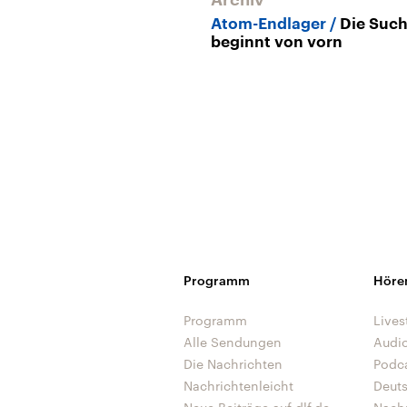
Atom-Endlager
Die Suc
beginnt von vorn
Programm
Höre
Programm
Lives
Alle Sendungen
Audi
Die Nachrichten
Podc
Nachrichtenleicht
Deut