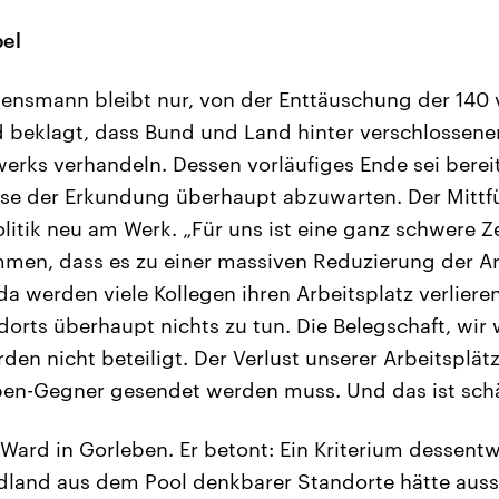
el
ensmann bleibt nur, von der Enttäuschung der 140
 beklagt, dass Bund und Land hinter verschlossene
erks verhandeln. Dessen vorläufiges Ende sei berei
se der Erkundung überhaupt abzuwarten. Der Mittfün
olitik neu am Werk. „Für uns ist eine ganz schwere Ze
en, dass es zu einer massiven Reduzierung der A
a werden viele Kollegen ihren Arbeitsplatz verlieren
orts überhaupt nichts zu tun. Die Belegschaft, wir
rden nicht beteiligt. Der Verlust unserer Arbeitsplätz
ben-Gegner gesendet werden muss. Und das ist sch
t Ward in Gorleben. Er betont: Ein Kriterium dessen
dland aus dem Pool denkbarer Standorte hätte aus