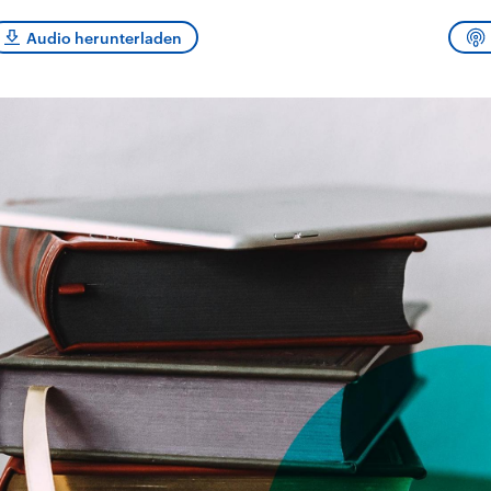
sen und
Hintergründe
Hintergründe
Der Überfall der
Der Iran – seit der
rgründe
Audio herunterladen
haftlich und
palästinensischen
Islamischen Revolu
risch gehören die
Terrororganisation
1979 auch Islamisc
igten Staaten zu
Hamas im Oktober 2023
Republik Iran – ist e
ächtigsten
auf Israel hat in der
von einem
n der Erde, mit
Region wieder die
Religionsführer auto
 Einfluss auf das
Gewalt entfacht. Israel
regierter Staat im 
le Weltgeschehen.
möchte die Hamas
Osten. Eine Feindsc
zerstören. Diese wird wie
zu Israel und zu de
die Hisbollah im Libanon
ist fest in der
vom Iran unterstützt.
Staatsideologie
verankert.