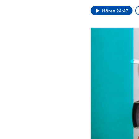
Alle Informationen
Analy
Sachsen-Anhalt wählt
Hinte
Hören
24:47
am 6. September 2026
Wirtsc
einen neuen Landtag.
militä
Seit 2021 wird das
Verein
Bundesland von einer
den m
Koalition aus CDU, SPD
Länder
und FDP regiert.-
großem
Umfragen, Prognosen,
aktuel
Wahlprogramme,
aktuelle Berichte und
Hintergründe zu den
Parteien und Kandidaten
der anstehenden Wahl.