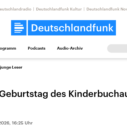
eutschlandradio
Deutschlandfunk Kultur
Deutschlandfunk No
rogramm
Podcasts
Audio-Archiv
Wirtschaft
Wissen
Kultur
Europa
Gesellschaf
 junge Leser
Geburtstag des Kinderbucha
Nahostkonflikt
Iran
2026, 16:25 Uhr
le Beiträge,
Aktuelle Lage und
Aktuelle Lage und