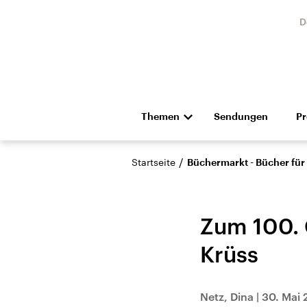
D
Themen
Sendungen
P
Die Nachrichten
Politik
/
Startseite
Büchermarkt - Bücher für
Hörspiel und Feature
Musik
Zum 100. 
Krüss
Landtagswahl Sachsen-
USA
Netz, Dina
|
30. Mai 
Anhalt 2026
Aktuel