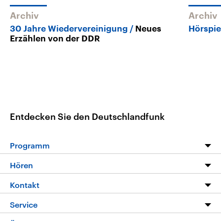
Archiv
Archiv
30 Jahre Wiedervereinigung
Neues
Hörspie
Erzählen von der DDR
Entdecken Sie den Deutschlandfunk
Programm
Programm
Hören
Alle Sendungen
Livestream
Kontakt
Die Nachrichten
Audios
Hörerservice
Service
Nachrichtenleicht
Podcasts
Social Media
FAQ