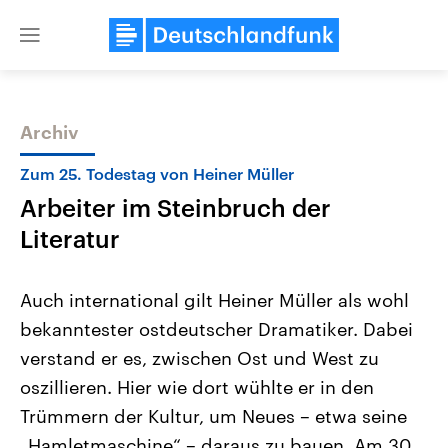
Close
menu
Archiv
Themen
Zum 25. Todestag von Heiner Müller
Arbeiter im Steinbruch der
Literatur
Auch international gilt Heiner Müller als wohl
bekanntester ostdeutscher Dramatiker. Dabei
USA
Nahostkonflikt
verstand er es, zwischen Ost und West zu
Aktuelle Beiträge, Analysen und
Aktuelle Lage und Hinter
Der Überfall der palästine
Hintergründe
oszillieren. Hier wie dort wühlte er in den
Wirtschaftlich und militärisch
Terrororganisation Hamas
gehören die Vereinigten Staaten zu
Oktober 2023 auf Israel ha
Trümmern der Kultur, um Neues – etwa seine
den mächtigsten Ländern der Erde,
Region wieder die Gewalt 
„Hamletmaschine“ – daraus zu bauen. Am 30.
mit großem Einfluss auf das
Israel möchte die Hamas z