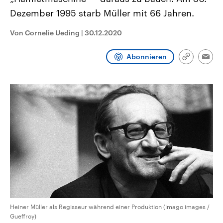
aktuelle Weltgeschehen.
Diese wird wie die Hisboll
Dezember 1995 starb Müller mit 66 Jahren.
Libanon vom Iran unterstüt
Sendungen
Programm
Podcasts
Von Cornelie Ueding
|
30.12.2020
Audio-Archiv
Abonnieren
Link
Emai
kopieren/te
Heiner Müller als Regisseur während einer Produktion (imago images /
Gueffroy)