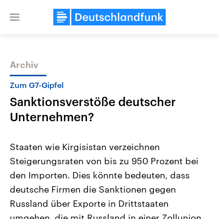
Close
menu
Archiv
Themen
Zum G7-Gipfel
Sanktionsverstöße deutscher
Unternehmen?
Staaten wie Kirgisistan verzeichnen
Steigerungsraten von bis zu 950 Prozent bei
Landtagswahl Sachsen-Anhalt
USA
den Importen. Dies könnte bedeuten, dass
2026
Aktuelle Beiträge, Analys
Alle Informationen
Hintergründe
deutsche Firmen die Sanktionen gegen
Sachsen-Anhalt wählt am 6.
Wirtschaftlich und militäri
September 2026 einen neuen
gehören die Vereinigten S
Russland über Exporte in Drittstaaten
Landtag. Seit 2021 wird das
den mächtigsten Ländern 
umgehen, die mit Russland in einer Zollunion
Bundesland von einer Koalition aus
mit großem Einfluss auf d