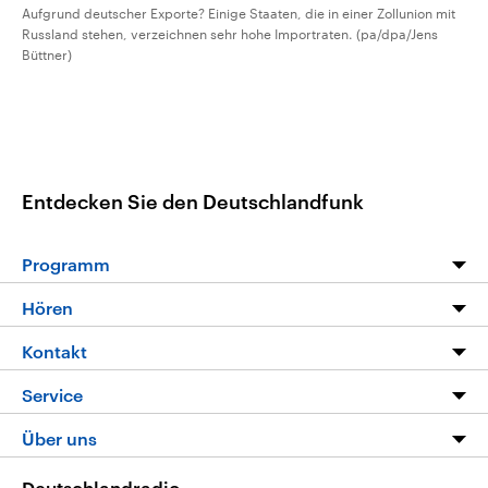
Aufgrund deutscher Exporte? Einige Staaten, die in einer Zollunion mit
Russland stehen, verzeichnen sehr hohe Importraten. (pa/dpa/Jens
Büttner)
Entdecken Sie den Deutschlandfunk
Programm
Programm
Hören
Alle Sendungen
Livestream
Kontakt
Die Nachrichten
Audios
Hörerservice
Service
Nachrichtenleicht
Podcasts
Social Media
FAQ
Über uns
Neue Beiträge auf dlf.de
Deutschlandfunk App
Newsletter
Deutschlandradio
Themen-Schwerpunkte
Nachrichten App