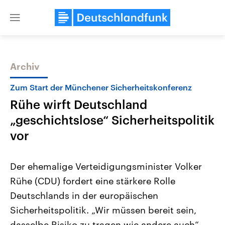
Close
menu
Archiv
Themen
Zum Start der Münchener Sicherheitskonferenz
Rühe wirft Deutschland
„geschichtslose“ Sicherheitspolitik
vor
Der ehemalige Verteidigungsminister Volker
Landtagswahl Sachsen-Anhalt
USA
Rühe (CDU) fordert eine stärkere Rolle
2026
Aktuelle Beiträge, Analys
Alle Informationen
Hintergründe
Deutschlands in der europäischen
Sachsen-Anhalt wählt am 6.
Wirtschaftlich und militäri
September 2026 einen neuen
gehören die Vereinigten S
Sicherheitspolitik. „Wir müssen bereit sein,
Landtag. Seit 2021 wird das
den mächtigsten Ländern 
Bundesland von einer Koalition aus
dasselbe Risiko zu tragen wie andere auch“,
mit großem Einfluss auf d