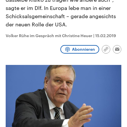
CDU, SPD und FDP regiert.-
aktuelle Weltgeschehen.
sagte er im Dlf. In Europa lebe man in einer
Umfragen, Prognosen,
Wahlprogramme, aktuelle Berichte
Schicksalsgemeinschaft – gerade angesichts
Sendungen
Programm
Podcasts
und Hintergründe zu den Parteien
und Kandidaten der anstehenden
der neuen Rolle der USA.
Wahl.
Audio-Archiv
Volker Rühe im Gespräch mit Christine Heuer
|
15.02.2019
Abonnieren
Link
Emai
kopieren/te