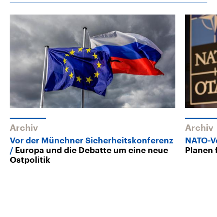
Archiv
Archiv
Vor der Münchner Sicherheitskonferenz
NATO-Ve
Europa und die Debatte um eine neue
Planen 
Ostpolitik