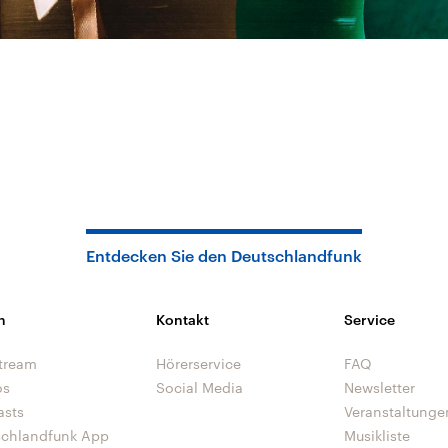
Entdecken Sie den Deutschlandfunk
n
Kontakt
Service
tream
Hörerservice
FAQ
os
Social Media
Newsletter
asts
Veranstaltunge
schlandfunk App
Musikliste