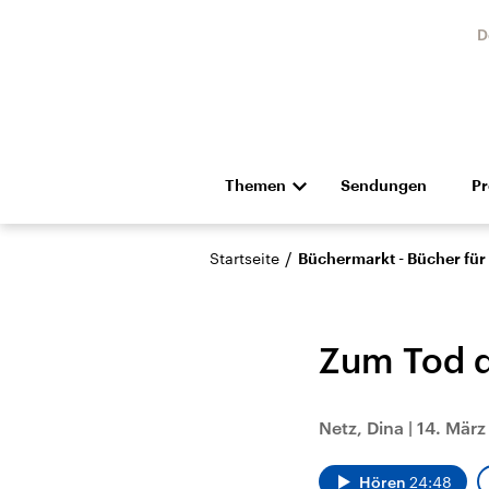
D
Themen
Sendungen
P
Die Nachrichten
Politik
/
Startseite
Büchermarkt - Bücher für
Hörspiel und Feature
Musik
Zum Tod 
Netz, Dina
|
14. März
Landtagswahl Sachsen-
USA
Anhalt 2026
Aktuel
Hören
24:48