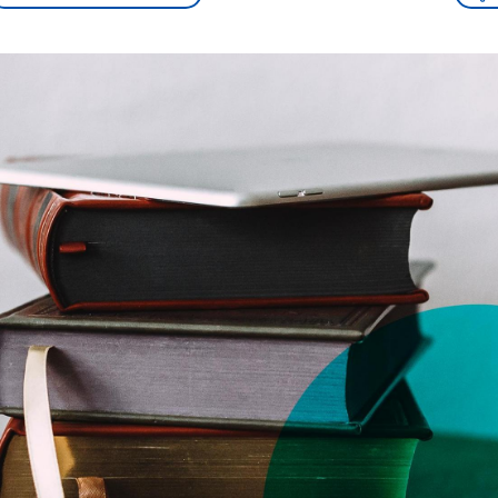
sen und
Hintergründe
Hintergründe
Der Überfall der
Der Iran – seit der
rgründe
haftlich und
palästinensischen
Islamischen Revolu
risch gehören die
Terrororganisation
1979 auch Islamisc
igten Staaten zu
Hamas im Oktober 2023
Republik Iran – ist e
ächtigsten
auf Israel hat in der
von einem
n der Erde, mit
Region wieder die
Religionsführer auto
 Einfluss auf das
Gewalt entfacht. Israel
regierter Staat im 
le Weltgeschehen.
möchte die Hamas
Osten. Eine Feindsc
zerstören. Diese wird wie
zu Israel und zu de
die Hisbollah im Libanon
ist fest in der
vom Iran unterstützt.
Staatsideologie
verankert.