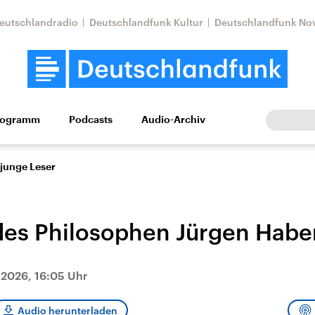
eutschlandradio
Deutschlandfunk Kultur
Deutschlandfunk No
rogramm
Podcasts
Audio-Archiv
Wirtschaft
Wissen
Kultur
Europa
Gesellschaf
 junge Leser
des Philosophen Jürgen Hab
 2026, 16:05 Uhr
Nahostkonflikt
Iran
le Beiträge,
Aktuelle Lage und
Aktuelle Lage und
Audio herunterladen