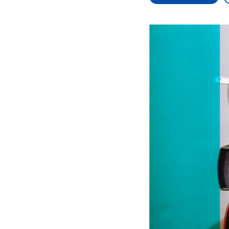
Alle Informationen
Analy
Sachsen-Anhalt wählt
Hinte
am 6. September 2026
Wirtsc
einen neuen Landtag.
militä
Seit 2021 wird das
Verein
Bundesland von einer
den m
Koalition aus CDU, SPD
Länder
und FDP regiert.-
großem
Umfragen, Prognosen,
aktuel
Wahlprogramme,
aktuelle Berichte und
Hintergründe zu den
Parteien und Kandidaten
der anstehenden Wahl.