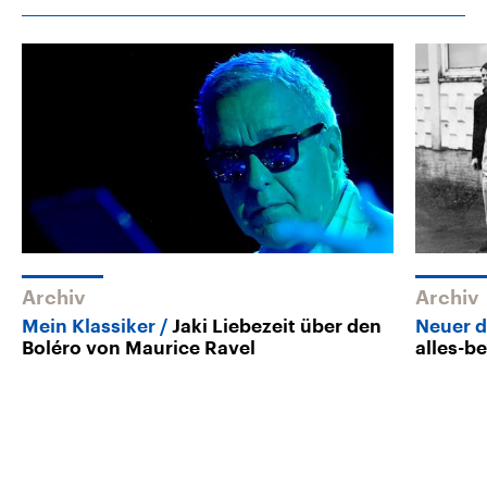
Archiv
Archiv
Mein Klassiker
Jaki Liebezeit über den
Neuer 
Boléro von Maurice Ravel
alles-be