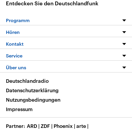
Entdecken Sie den Deutschlandfunk
Programm
Programm
Hören
Alle Sendungen
Livestream
Kontakt
Die Nachrichten
Audios
Hörerservice
Service
Nachrichtenleicht
Podcasts
Social Media
FAQ
Über uns
Neue Beiträge auf dlf.de
Deutschlandfunk App
Newsletter
Deutschlandradio
Themen-Schwerpunkte
Nachrichten App
Deutschlandradio
Veranstaltungen
Presse
Frequenzen
Datenschutzerklärung
Musikliste
Ausbildung und Karriere
Nutzungsbedingungen
RSS
Transparenz
Impressum
Korrekturen
Barrierefreiheit
Partner
ARD
|
ZDF
|
Phoenix
|
arte
|