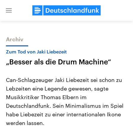
Close
menu
Archiv
Themen
Zum Tod von Jaki Liebezeit
„Besser als die Drum Machine“
Can-Schlagzeuger Jaki Liebezeit sei schon zu
Lebzeiten eine Legende gewesen, sagte
Musikkritiker Thomas Elbern im
Landtagswahl Sachsen-Anhalt
USA
Deutschlandfunk. Sein Minimalismus im Spiel
2026
Aktuelle Beiträge, Analys
Alle Informationen
habe Liebezeit zu einer internationalen Ikone
Hintergründe
Sachsen-Anhalt wählt am 6.
Wirtschaftlich und militäri
werden lassen.
September 2026 einen neuen
gehören die Vereinigten S
Landtag. Seit 2021 wird das
den mächtigsten Ländern 
Bundesland von einer Koalition aus
mit großem Einfluss auf d