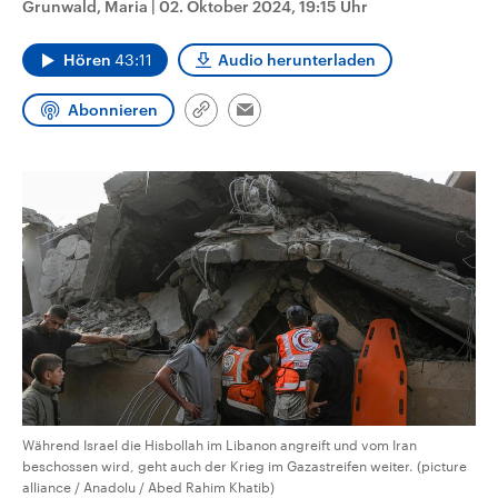
Grunwald, Maria
|
02. Oktober 2024, 19:15 Uhr
aktuelle Weltgeschehen.
Diese wird wie die Hisboll
Libanon vom Iran unterstüt
Hören
43:11
Audio herunterladen
Sendungen
Programm
Podcasts
Abonnieren
Link
Email
Audio-Archiv
kopieren/teilen
Während Israel die Hisbollah im Libanon angreift und vom Iran
beschossen wird, geht auch der Krieg im Gazastreifen weiter. (picture
alliance / Anadolu / Abed Rahim Khatib)