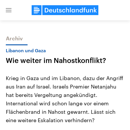
Close
menu
Archiv
Themen
Libanon und Gaza
Wie weiter im Nahostkonflikt?
Krieg in Gaza und im Libanon, dazu der Angriff
aus Iran auf Israel. Israels Premier Netanjahu
hat bereits Vergeltung angekündigt.
USA
Nahostkonflikt
International wird schon lange vor einem
Aktuelle Beiträge, Analysen und
Aktuelle Lage und Hinter
Der Überfall der palästine
Hintergründe
Flächenbrand in Nahost gewarnt. Lässt sich
Wirtschaftlich und militärisch
Terrororganisation Hamas
eine weitere Eskalation verhindern?
gehören die Vereinigten Staaten zu
Oktober 2023 auf Israel ha
den mächtigsten Ländern der Erde,
Region wieder die Gewalt 
mit großem Einfluss auf das
Israel möchte die Hamas z