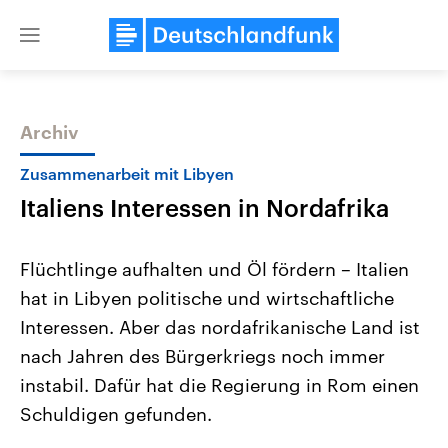
Close
menu
Archiv
Themen
Zusammenarbeit mit Libyen
Italiens Interessen in Nordafrika
Flüchtlinge aufhalten und Öl fördern – Italien
hat in Libyen politische und wirtschaftliche
Interessen. Aber das nordafrikanische Land ist
Landtagswahl Sachsen-Anhalt
USA
nach Jahren des Bürgerkriegs noch immer
2026
Aktuelle Beiträge, Analys
Alle Informationen
instabil. Dafür hat die Regierung in Rom einen
Hintergründe
Sachsen-Anhalt wählt am 6.
Wirtschaftlich und militäri
Schuldigen gefunden.
September 2026 einen neuen
gehören die Vereinigten S
Landtag. Seit 2021 wird das
den mächtigsten Ländern 
Bundesland von einer Koalition aus
mit großem Einfluss auf d