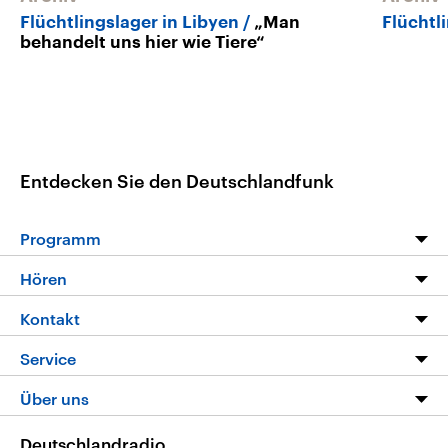
Flüchtlingslager in Libyen
„Man
Flüchtl
behandelt uns hier wie Tiere“
Entdecken Sie den Deutschlandfunk
Programm
Programm
Hören
Alle Sendungen
Livestream
Kontakt
Die Nachrichten
Audios
Hörerservice
Service
Nachrichtenleicht
Podcasts
Social Media
FAQ
Über uns
Neue Beiträge auf dlf.de
Deutschlandfunk App
Newsletter
Deutschlandradio
Themen-Schwerpunkte
Nachrichten App
Deutschlandradio