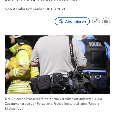
aktuelle Weltgeschehen.
Diese wird wie die Hisboll
Libanon vom Iran unterstüt
Von Annika Schneider
|
16.06.2021
Sendungen
Programm
Podcasts
Abonnieren
Link
Emai
kopieren/te
Audio-Archiv
Der Deutsche Presserat fordert neue Verhaltensgrundsätze für die
Zusammenarbeit von Polizei und Presse (picture alliance/Robert
Michael/dpa)