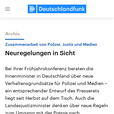
Close
menu
Archiv
Themen
Zusammenarbeit von Polizei, Justiz und Medien
Neuregelungen in Sicht
Bei ihrer Frühjahrskonferenz beraten die
Innenminister in Deutschland über neue
Verhaltensgrundsätze für Polizei und Medien –
USA
Nahostkonflikt
ein entsprechender Entwurf des Presserats
Aktuelle Beiträge, Analysen und
Aktuelle Lage und Hinter
Der Überfall der palästine
Hintergründe
liegt seit Herbst auf dem Tisch. Auch die
Wirtschaftlich und militärisch
Terrororganisation Hamas
Landesjustizminister denken über neue Regeln
gehören die Vereinigten Staaten zu
Oktober 2023 auf Israel ha
den mächtigsten Ländern der Erde,
Region wieder die Gewalt 
zum Umgang mit der Presse nach.
mit großem Einfluss auf das
Israel möchte die Hamas z