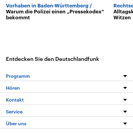
Vorhaben in Baden-Württemberg
Rechtse
Warum die Polizei einen „Pressekodex“
Alltags
bekommt
Witzen
Entdecken Sie den Deutschlandfunk
Programm
Programm
Hören
Alle Sendungen
Livestream
Kontakt
Die Nachrichten
Audios
Hörerservice
Service
Nachrichtenleicht
Podcasts
Social Media
FAQ
Über uns
Neue Beiträge auf dlf.de
Deutschlandfunk App
Newsletter