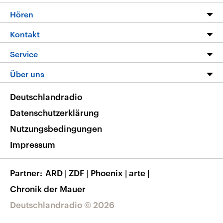
Programm
Hören
Alle Sendungen
Livestream
Kontakt
Die Nachrichten
Audios
Hörerservice
Service
Nachrichtenleicht
Podcasts
Social Media
FAQ
Über uns
Neue Beiträge auf dlf.de
Deutschlandfunk App
Newsletter
Deutschlandradio
Themen-Schwerpunkte
Nachrichten App
Deutschlandradio
Veranstaltungen
Presse
Frequenzen
Datenschutzerklärung
Musikliste
Ausbildung und Karriere
Nutzungsbedingungen
RSS
Transparenz
Impressum
Korrekturen
Barrierefreiheit
Partner
ARD
|
ZDF
|
Phoenix
|
arte
|
Chronik der Mauer
Deutschlandradio © 2026