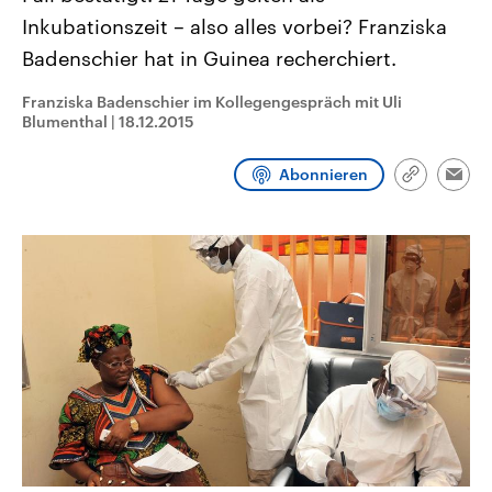
CDU, SPD und FDP regiert.-
aktuelle Weltgeschehen.
Inkubationszeit – also alles vorbei? Franziska
Umfragen, Prognosen,
Wahlprogramme, aktuelle Berichte
Badenschier hat in Guinea recherchiert.
Sendungen
Programm
Podcasts
und Hintergründe zu den Parteien
und Kandidaten der anstehenden
Wahl.
Franziska Badenschier im Kollegengespräch mit Uli
Blumenthal
Audio-Archiv
|
18.12.2015
Abonnieren
Link
Emai
kopieren/te