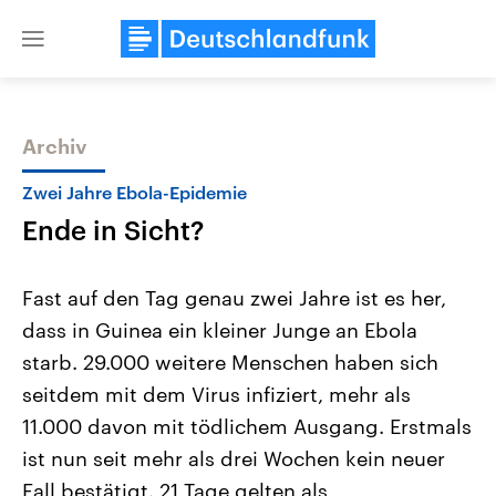
Close
menu
Archiv
Themen
Zwei Jahre Ebola-Epidemie
Ende in Sicht?
Fast auf den Tag genau zwei Jahre ist es her,
dass in Guinea ein kleiner Junge an Ebola
starb. 29.000 weitere Menschen haben sich
Landtagswahl Sachsen-Anhalt
USA
seitdem mit dem Virus infiziert, mehr als
2026
Aktuelle Beiträge, Analys
Alle Informationen
11.000 davon mit tödlichem Ausgang. Erstmals
Hintergründe
Sachsen-Anhalt wählt am 6.
Wirtschaftlich und militäri
ist nun seit mehr als drei Wochen kein neuer
September 2026 einen neuen
gehören die Vereinigten S
Landtag. Seit 2021 wird das
den mächtigsten Ländern 
Fall bestätigt. 21 Tage gelten als
Bundesland von einer Koalition aus
mit großem Einfluss auf d