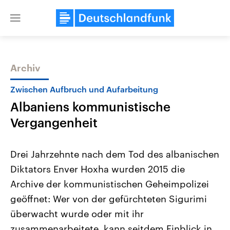
Close
menu
Archiv
Themen
Zwischen Aufbruch und Aufarbeitung
Albaniens kommunistische
Vergangenheit
Drei Jahrzehnte nach dem Tod des albanischen
Diktators Enver Hoxha wurden 2015 die
Landtagswahl Sachsen-Anhalt
USA
Archive der kommunistischen Geheimpolizei
2026
Aktuelle Beiträge, Analys
Alle Informationen
Hintergründe
geöffnet: Wer von der gefürchteten Sigurimi
Sachsen-Anhalt wählt am 6.
Wirtschaftlich und militäri
September 2026 einen neuen
gehören die Vereinigten S
überwacht wurde oder mit ihr
Landtag. Seit 2021 wird das
den mächtigsten Ländern 
zusammenarbeitete, kann seitdem Einblick in
Bundesland von einer Koalition aus
mit großem Einfluss auf d