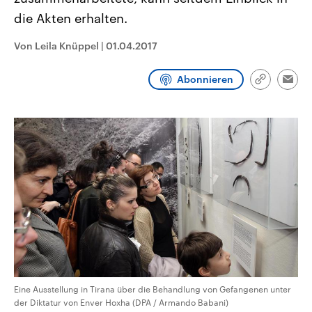
CDU, SPD und FDP regiert.-
aktuelle Weltgeschehen.
die Akten erhalten.
Umfragen, Prognosen,
Wahlprogramme, aktuelle Berichte
Sendungen
Programm
Podcasts
und Hintergründe zu den Parteien
Von Leila Knüppel
|
01.04.2017
und Kandidaten der anstehenden
Wahl.
Audio-Archiv
Abonnieren
Link
Emai
kopieren/te
Eine Ausstellung in Tirana über die Behandlung von Gefangenen unter
der Diktatur von Enver Hoxha (DPA / Armando Babani)