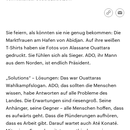
CDU, SPD und FDP regiert.-
aktuelle Weltgeschehen.
Umfragen, Prognosen,
Wahlprogramme, aktuelle Berichte
Link
Emai
Sendungen
Programm
Podcasts
und Hintergründe zu den Parteien
kopieren/te
und Kandidaten der anstehenden
Wahl.
Sie feiern, als könnten sie nie genug bekommen: Die
Audio-Archiv
Marktfrauen am Hafen von Abidjan. Auf ihre weißen
T-Shirts haben sie Fotos von Alassane Ouattara
gedruckt. Sie fühlen sich als Sieger. ADO, ihr Mann
aus dem Norden, ist endlich Präsident.
„Solutions“ – Lösungen: Das war Ouattaras
Wahlkampfslogan. ADO, das sollten die Menschen
wissen, habe Antworten auf alle Probleme des
Landes. Die Erwartungen sind riesengroß. Seine
Anhänger, seine Gegner – alle Menschen hoffen, dass
es aufwärts geht. Dass die Plünderungen aufhören,
dass es Arbeit gibt. Darauf wartet auch Até Konaté.