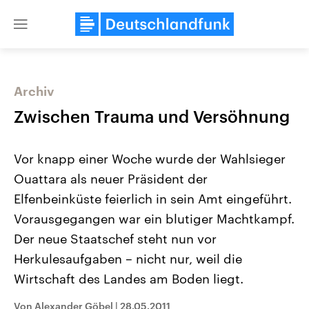
Close
menu
Archiv
Themen
Zwischen Trauma und Versöhnung
Vor knapp einer Woche wurde der Wahlsieger
Ouattara als neuer Präsident der
Elfenbeinküste feierlich in sein Amt eingeführt.
Vorausgegangen war ein blutiger Machtkampf.
Der neue Staatschef steht nun vor
Landtagswahl Sachsen-Anhalt
USA
2026
Aktuelle Beiträge, Analys
Herkulesaufgaben – nicht nur, weil die
Alle Informationen
Hintergründe
Sachsen-Anhalt wählt am 6.
Wirtschaftlich und militäri
Wirtschaft des Landes am Boden liegt.
September 2026 einen neuen
gehören die Vereinigten S
Landtag. Seit 2021 wird das
den mächtigsten Ländern 
Von Alexander Göbel
|
28.05.2011
Bundesland von einer Koalition aus
mit großem Einfluss auf d