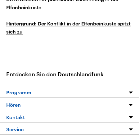
Elfenbeinküste
Hintergrund: Der Konflikt in der Elfenbeinküste spitzt
sich zu
Entdecken Sie den Deutschlandfunk
Programm
Programm
Hören
Alle Sendungen
Livestream
Kontakt
Die Nachrichten
Audios
Hörerservice
Service
Nachrichtenleicht
Podcasts
Social Media