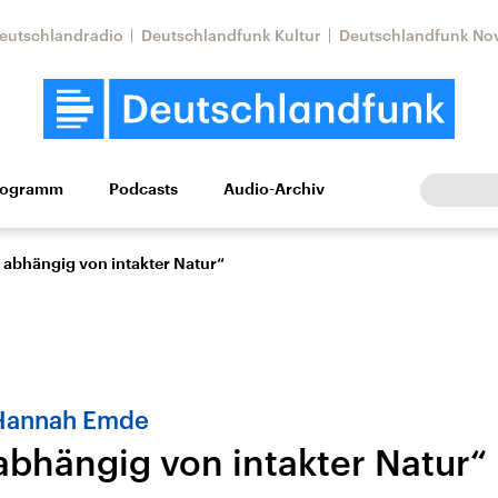
eutschlandradio
Deutschlandfunk Kultur
Deutschlandfunk No
rogramm
Podcasts
Audio-Archiv
Wirtschaft
Wissen
Kultur
Europa
Gesellschaf
d abhängig von intakter Natur“
n Hannah Emde
 abhängig von intakter Natur“
Nahostkonflikt
Iran
le Beiträge,
Aktuelle Lage und
Aktuelle Lage und