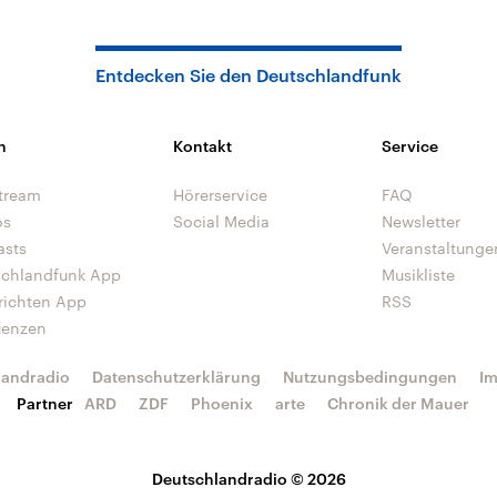
Entdecken Sie den Deutschlandfunk
n
Kontakt
Service
tream
Hörerservice
FAQ
os
Social Media
Newsletter
asts
Veranstaltunge
schlandfunk App
Musikliste
richten App
RSS
uenzen
landradio
Datenschutzerklärung
Nutzungsbedingungen
I
Partner
ARD
ZDF
Phoenix
arte
Chronik der Mauer
Deutschlandradio © 2026