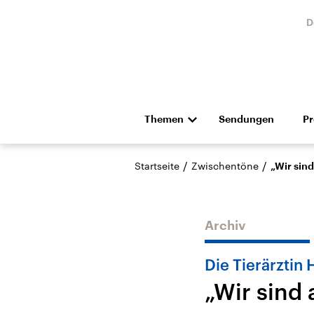
D
Themen
Sendungen
P
Die Nachrichten
Politik
/
/
Startseite
Zwischentöne
„Wir sin
Hörspiel und Feature
Musik
Archiv
Die Tierärzti
„Wir sind
Landtagswahl Sachsen-
USA
Anhalt 2026
Aktuel