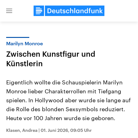
Close
menu
Marilyn Monroe
Themen
Zwischen Kunstfigur und
Künstlerin
Eigentlich wollte die Schauspielerin Marilyn
Monroe lieber Charakterrollen mit Tiefgang
spielen. In Hollywood aber wurde sie lange auf
Landtagswahl Sachsen-Anhalt
USA
die Rolle des blonden Sexsymbols reduziert.
2026
Aktuelle Beiträge, Analys
Heute vor 100 Jahren wurde sie geboren.
Alle Informationen
Hintergründe
Sachsen-Anhalt wählt am 6.
Wirtschaftlich und militäri
September 2026 einen neuen
gehören die Vereinigten S
Klasen, Andrea
|
01. Juni 2026, 09:05 Uhr
Landtag. Seit 2021 wird das
den mächtigsten Ländern 
Bundesland von einer Koalition aus
mit großem Einfluss auf d