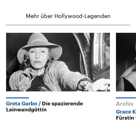
Mehr über Hollywood-Legenden
Greta Garbo
Die spazierende
Archiv
Leinwandgöttin
Grace K
Fürsti