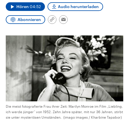
CDU, SPD und FDP regiert.-
aktuelle Weltgeschehen.
Hören
04:52
Audio herunterladen
Umfragen, Prognosen,
Wahlprogramme, aktuelle Berichte
Sendungen
Programm
Podcasts
und Hintergründe zu den Parteien
Abonnieren
Link
und Kandidaten der anstehenden
Email
kopieren/teilen
Wahl.
Audio-Archiv
Die meist fotografierte Frau ihrer Zeit: Marilyn Monroe im Film „Liebling,
ich werde jünger“ von 1952. Zehn Jahre später, mit nur 36 Jahren, stirbt
sie unter mysteriösen Umständen. (imago images / Kharbine Tapabor)