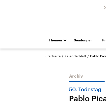
D
Themen
Sendungen
P
Die Nachrichten
Politik
/
/
Startseite
Kalenderblatt
Pablo Pic
Hörspiel und Feature
Musik
Archiv
50. Todestag
Pablo Pica
Landtagswahl Sachsen-
USA
Anhalt 2026
Aktuel