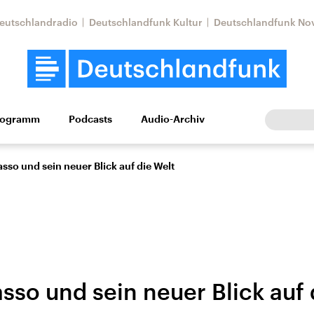
eutschlandradio
Deutschlandfunk Kultur
Deutschlandfunk No
rogramm
Podcasts
Audio-Archiv
Wirtschaft
Wissen
Kultur
Europa
Gesellschaf
asso und sein neuer Blick auf die Welt
sso und sein neuer Blick auf 
Nahostkonflikt
Iran
le Beiträge,
Aktuelle Lage und
Aktuelle Lage und