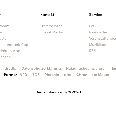
n
Kontakt
Service
tream
Hörerservice
FAQ
os
Social Media
Newsletter
asts
Veranstaltunge
schlandfunk App
Musikliste
richten App
RSS
uenzen
landradio
Datenschutzerklärung
Nutzungsbedingungen
I
Partner
ARD
ZDF
Phoenix
arte
Chronik der Mauer
Deutschlandradio © 2026