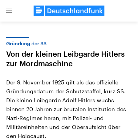
Close
menu
Gründung der SS
Themen
Von der kleinen Leibgarde Hitlers
zur Mordmaschine
Der 9. November 1925 gilt als das offizielle
Gründungsdatum der Schutzstaffel, kurz SS.
Die kleine Leibgarde Adolf Hitlers wuchs
Landtagswahl Sachsen-Anhalt
USA
binnen 20 Jahren zur brutalen Institution des
2026
Aktuelle Beiträge, Analys
Nazi-Regimes heran, mit Polizei- und
Alle Informationen
Hintergründe
Sachsen-Anhalt wählt am 6.
Wirtschaftlich und militäri
Militäreinheiten und der Oberaufsicht über
September 2026 einen neuen
gehören die Vereinigten S
Landtag. Seit 2021 wird das
den mächtigsten Ländern 
den Holocaust.
Bundesland von einer Koalition aus
mit großem Einfluss auf d