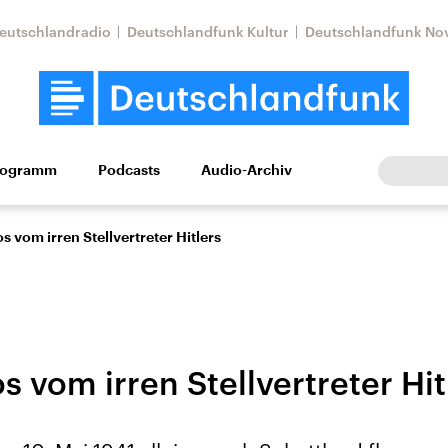
eutschlandradio
Deutschlandfunk Kultur
Deutschlandfunk No
rogramm
Podcasts
Audio-Archiv
Wirtschaft
Wissen
Kultur
Europa
Gesellschaf
 vom irren Stellvertreter Hitlers
 vom irren Stellvertreter Hit
Nahostkonflikt
Iran
le Beiträge,
Aktuelle Lage und
Aktuelle Lage und