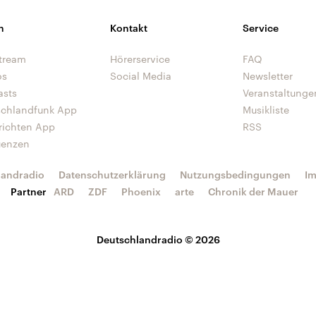
n
Kontakt
Service
tream
Hörerservice
FAQ
os
Social Media
Newsletter
asts
Veranstaltunge
schlandfunk App
Musikliste
richten App
RSS
uenzen
landradio
Datenschutzerklärung
Nutzungsbedingungen
I
Partner
ARD
ZDF
Phoenix
arte
Chronik der Mauer
Deutschlandradio © 2026