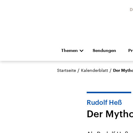
D
Themen
Sendungen
P
Die Nachrichten
Politik
/
/
Startseite
Kalenderblatt
Der Mythos
Hörspiel und Feature
Musik
Rudolf Heß
Der Mythos
Landtagswahl Sachsen-
USA
Anhalt 2026
Aktuel