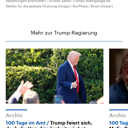
Beziehungen erschüttert – Kritiker sehen Trumps Alleingänge als
Gefahr für die globale Ordnung (imago / NurPhoto / Bryan Dozier)
Mehr zur Trump-Regierung
Archiv
Archiv
100 Tage im Amt
Trump feiert sich,
100 Ta