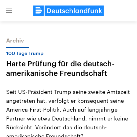
Close
menu
Archiv
Themen
100 Tage Trump
Harte Prüfung für die deutsch-
amerikanische Freundschaft
Seit US-Präsident Trump seine zweite Amtszeit
angetreten hat, verfolgt er konsequent seine
Landtagswahl Sachsen-Anhalt
USA
America-First-Politik. Auch auf langjährige
2026
Aktuelle Beiträge, Analys
Alle Informationen
Hintergründe
Partner wie etwa Deutschland, nimmt er keine
Sachsen-Anhalt wählt am 6.
Wirtschaftlich und militäri
September 2026 einen neuen
gehören die Vereinigten S
Rücksicht. Verändert das die deutsch-
Landtag. Seit 2021 wird das
den mächtigsten Ländern 
amerikanische Freundschaft?
Bundesland von einer Koalition aus
mit großem Einfluss auf d