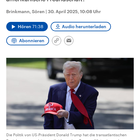
CDU, SPD und FDP regiert.-
aktuelle Weltgeschehen.
Umfragen, Prognosen,
Brinkmann, Sören
|
30. April 2025, 10:08 Uhr
Wahlprogramme, aktuelle Berichte
Sendungen
Programm
Podcasts
und Hintergründe zu den Parteien
und Kandidaten der anstehenden
Hören
71:38
Audio herunterladen
Wahl.
Audio-Archiv
Abonnieren
Link
Email
kopieren/teilen
Die Politik von US-Präsident Donald Trump hat die transatlantischen