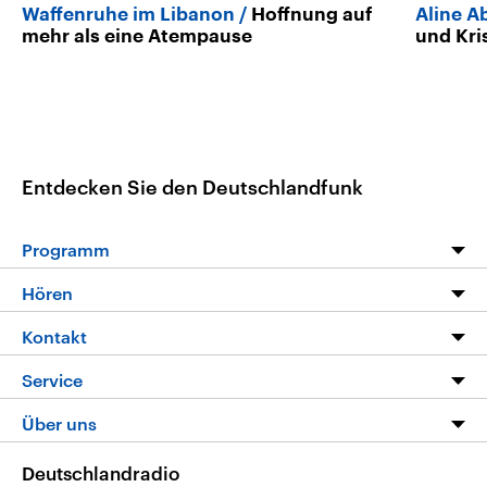
Waffenruhe im Libanon
Hoffnung auf
Aline 
mehr als eine Atempause
und Kri
Entdecken Sie den Deutschlandfunk
Programm
Programm
Hören
Alle Sendungen
Livestream
Kontakt
Die Nachrichten
Audios
Hörerservice
Service
Nachrichtenleicht
Podcasts
Social Media
FAQ
Über uns
Neue Beiträge auf dlf.de
Deutschlandfunk App
Newsletter
Deutschlandradio
Themen-Schwerpunkte
Nachrichten App
Deutschlandradio
Veranstaltungen