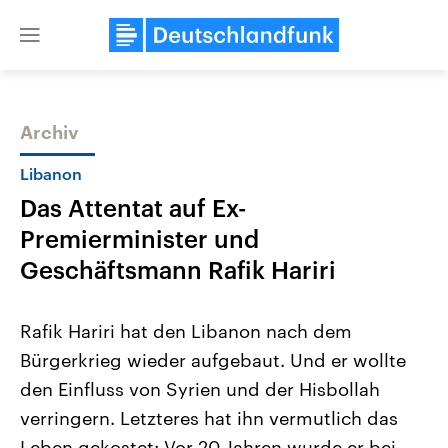
Close
menu
Archiv
Themen
Libanon
Das Attentat auf Ex-
Premierminister und
Geschäftsmann Rafik Hariri
Rafik Hariri hat den Libanon nach dem
Landtagswahl Sachsen-Anhalt
USA
Bürgerkrieg wieder aufgebaut. Und er wollte
2026
Aktuelle Beiträge, Analys
Alle Informationen
Hintergründe
den Einfluss von Syrien und der Hisbollah
Sachsen-Anhalt wählt am 6.
Wirtschaftlich und militäri
September 2026 einen neuen
gehören die Vereinigten S
verringern. Letzteres hat ihn vermutlich das
Landtag. Seit 2021 wird das
den mächtigsten Ländern 
Bundesland von einer Koalition aus
Leben gekostet: Vor 20 Jahren wurde er bei
mit großem Einfluss auf d