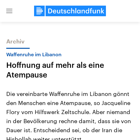
Close
menu
Archiv
Themen
Waffenruhe im Libanon
Hoffnung auf mehr als eine
Atempause
Die vereinbarte Waffenruhe im Libanon gönnt
den Menschen eine Atempause, so Jacqueline
Landtagswahl Sachsen-Anhalt
USA
Flory vom Hilfswerk Zeltschule. Aber niemand
2026
Aktuelle Beiträge, Analys
Alle Informationen
Hintergründe
in der Bevölkerung rechne damit, dass sie von
Sachsen-Anhalt wählt am 6.
Wirtschaftlich und militäri
September 2026 einen neuen
gehören die Vereinigten S
Dauer ist. Entscheidend sei, ob der Iran die
Landtag. Seit 2021 wird das
den mächtigsten Ländern 
Hisbollah weiter unterstützt.
Bundesland von einer Koalition aus
mit großem Einfluss auf d