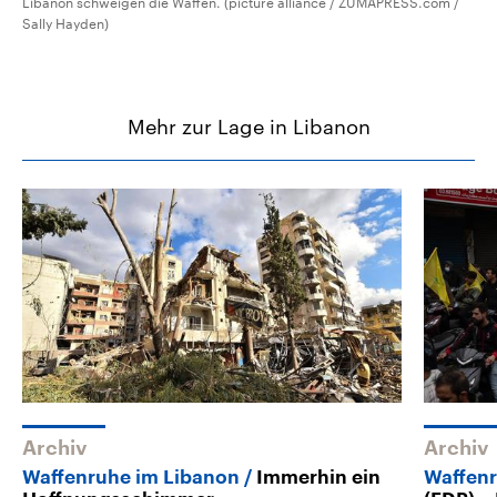
Libanon schweigen die Waffen. (picture alliance / ZUMAPRESS.com /
Sally Hayden)
Mehr zur Lage in Libanon
Archiv
Archiv
Waffenruhe im Libanon
Immerhin ein
Waffenr