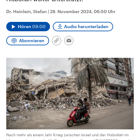
CDU, SPD und FDP regiert.-
aktuelle Weltgeschehen.
Umfragen, Prognosen,
Dr. Heinlein, Stefan
|
28. November 2024, 06:50 Uhr
Wahlprogramme, aktuelle Berichte
Sendungen
Programm
Podcasts
und Hintergründe zu den Parteien
und Kandidaten der anstehenden
Hören
09:00
Audio herunterladen
Wahl.
Audio-Archiv
Abonnieren
Link
Email
kopieren/teilen
Nach mehr als einem Jahr Krieg zwischen Israel und der Hisbollah im