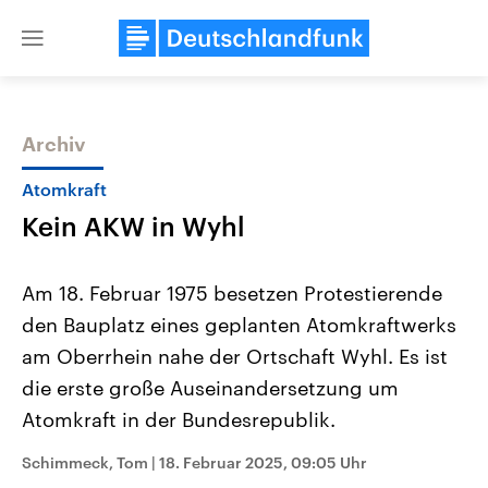
Close
menu
Archiv
Themen
Atomkraft
Kein AKW in Wyhl
Am 18. Februar 1975 besetzen Protestierende
den Bauplatz eines geplanten Atomkraftwerks
am Oberrhein nahe der Ortschaft Wyhl. Es ist
Landtagswahl Sachsen-Anhalt
USA
die erste große Auseinandersetzung um
2026
Aktuelle Beiträge, Analys
Alle Informationen
Atomkraft in der Bundesrepublik.
Hintergründe
Sachsen-Anhalt wählt am 6.
Wirtschaftlich und militäri
September 2026 einen neuen
gehören die Vereinigten S
Schimmeck, Tom
|
18. Februar 2025, 09:05 Uhr
Landtag. Seit 2021 wird das
den mächtigsten Ländern 
Bundesland von einer Koalition aus
mit großem Einfluss auf d