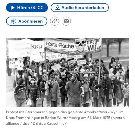
CDU, SPD und FDP regiert.-
aktuelle Weltgeschehen.
Hören
05:00
Audio herunterladen
Umfragen, Prognosen,
Wahlprogramme, aktuelle Berichte
Sendungen
Programm
Podcasts
und Hintergründe zu den Parteien
Abonnieren
und Kandidaten der anstehenden
Link
Email
Wahl.
kopieren/teilen
Audio-Archiv
Protest mit Sternmarsch gegen das geplante Atomkraftwerk Wyhl im
Kreis Emmerdingen in Baden-Württemberg am 31. März 1975 (picture-
alliance / dpa / DB dpa Rauschnick)