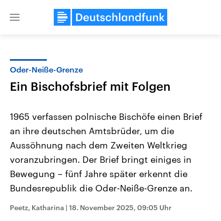
Close
menu
Oder-Neiße-Grenze
Themen
Ein Bischofsbrief mit Folgen
1965 verfassen polnische Bischöfe einen Brief
an ihre deutschen Amtsbrüder, um die
Aussöhnung nach dem Zweiten Weltkrieg
voranzubringen. Der Brief bringt einiges in
Bewegung – fünf Jahre später erkennt die
Landtagswahl Sachsen-Anhalt
USA
2026
Aktuelle Beiträge, Analys
Bundesrepublik die Oder-Neiße-Grenze an.
Alle Informationen
Hintergründe
Sachsen-Anhalt wählt am 6.
Wirtschaftlich und militäri
September 2026 einen neuen
gehören die Vereinigten S
Peetz, Katharina
|
18. November 2025, 09:05 Uhr
Landtag. Seit 2021 wird das
den mächtigsten Ländern 
Bundesland von einer Koalition aus
mit großem Einfluss auf d