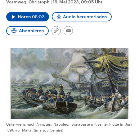
Vormweg, Christoph
|
19. Mai 2023, 09:05 Uhr
CDU, SPD und FDP regiert.-
aktuelle Weltgeschehen.
Umfragen, Prognosen,
Wahlprogramme, aktuelle Berichte
Hören
05:03
Audio herunterladen
Sendungen
Programm
Podcasts
und Hintergründe zu den Parteien
und Kandidaten der anstehenden
Wahl.
Abonnieren
Link
Email
Audio-Archiv
kopieren/teilen
Unterwegs nach Ägypten: Napoleon Bonaparte mit seiner Flotte im Juni
1798 vor Malta. (imago / Gemini)