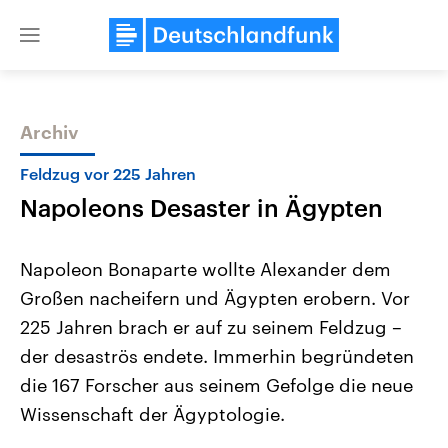
Close
menu
Archiv
Themen
Feldzug vor 225 Jahren
Napoleons Desaster in Ägypten
Napoleon Bonaparte wollte Alexander dem
Großen nacheifern und Ägypten erobern. Vor
225 Jahren brach er auf zu seinem Feldzug –
Landtagswahl Sachsen-Anhalt
USA
der desaströs endete. Immerhin begründeten
2026
Aktuelle Beiträge, Analys
Alle Informationen
die 167 Forscher aus seinem Gefolge die neue
Hintergründe
Sachsen-Anhalt wählt am 6.
Wirtschaftlich und militäri
Wissenschaft der Ägyptologie.
September 2026 einen neuen
gehören die Vereinigten S
Landtag. Seit 2021 wird das
den mächtigsten Ländern 
Bundesland von einer Koalition aus
mit großem Einfluss auf d