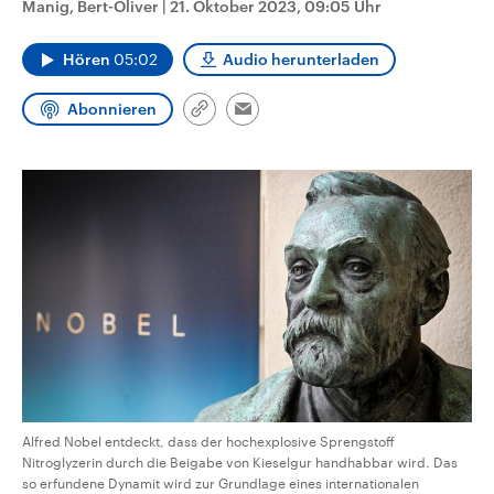
Manig, Bert-Oliver
|
21. Oktober 2023, 09:05 Uhr
CDU, SPD und FDP regiert.-
aktuelle Weltgeschehen.
Umfragen, Prognosen,
Wahlprogramme, aktuelle Berichte
Hören
05:02
Audio herunterladen
Sendungen
Programm
Podcasts
und Hintergründe zu den Parteien
und Kandidaten der anstehenden
Wahl.
Abonnieren
Link
Email
Audio-Archiv
kopieren/teilen
Alfred Nobel entdeckt, dass der hochexplosive Sprengstoff
Nitroglyzerin durch die Beigabe von Kieselgur handhabbar wird. Das
so erfundene Dynamit wird zur Grundlage eines internationalen