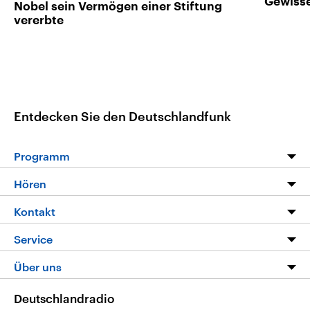
Gewiss
Nobel sein Vermögen einer Stiftung
vererbte
Entdecken Sie den Deutschlandfunk
Programm
Programm
Hören
Alle Sendungen
Livestream
Kontakt
Die Nachrichten
Audios
Hörerservice
Service
Nachrichtenleicht
Podcasts
Social Media
FAQ
Über uns
Neue Beiträge auf dlf.de
Deutschlandfunk App
Newsletter
Deutschlandradio
Themen-Schwerpunkte
Nachrichten App
Deutschlandradio
Veranstaltungen