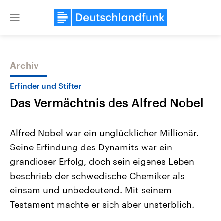
Close
menu
Archiv
Themen
Erfinder und Stifter
Das Vermächtnis des Alfred Nobel
Alfred Nobel war ein unglücklicher Millionär.
Seine Erfindung des Dynamits war ein
grandioser Erfolg, doch sein eigenes Leben
Landtagswahl Sachsen-Anhalt
USA
beschrieb der schwedische Chemiker als
2026
Aktuelle Beiträge, Analys
Alle Informationen
einsam und unbedeutend. Mit seinem
Hintergründe
Sachsen-Anhalt wählt am 6.
Wirtschaftlich und militäri
Testament machte er sich aber unsterblich.
September 2026 einen neuen
gehören die Vereinigten S
Landtag. Seit 2021 wird das
den mächtigsten Ländern 
Bundesland von einer Koalition aus
mit großem Einfluss auf d