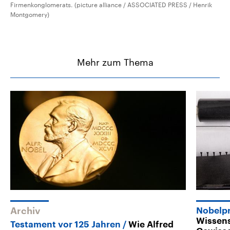
Firmenkonglomerats. (picture alliance / ASSOCIATED PRESS / Henrik
Montgomery)
Mehr zum Thema
Archiv
Nobelpr
Wissens
Testament vor 125 Jahren
Wie Alfred