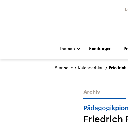
D
Themen
Sendungen
P
Die Nachrichten
Politik
/
/
Startseite
Kalenderblatt
Friedrich
Hörspiel und Feature
Musik
Archiv
Pädagogikpion
Friedrich 
Landtagswahl Sachsen-
USA
Anhalt 2026
Aktuel