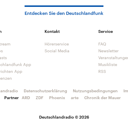
Entdecken Sie den Deutschlandfunk
n
Kontakt
Service
tream
Hörerservice
FAQ
os
Social Media
Newsletter
asts
Veranstaltunge
schlandfunk App
Musikliste
richten App
RSS
uenzen
landradio
Datenschutzerklärung
Nutzungsbedingungen
I
Partner
ARD
ZDF
Phoenix
arte
Chronik der Mauer
Deutschlandradio © 2026