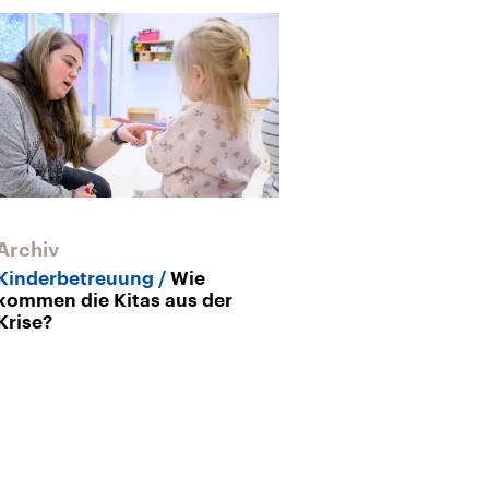
Archiv
Archiv
Kinderbetreuung
Wie
Kindheit in A
kommen die Kitas aus der
Kinderrechtsak
Krise?
Sondervermög
und Kitas