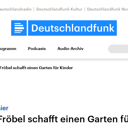
eutschlandradio
Deutschlandfunk Kultur
Deutschlandfunk No
rogramm
Podcasts
Audio-Archiv
Wirtschaft
Wissen
Kultur
Europa
Gesellschaf
 Fröbel schafft einen Garten für Kinder
ier
Fröbel schafft einen Garten f
Nahostkonflikt
Iran
le Beiträge,
Aktuelle Lage und
Aktuelle Lage und