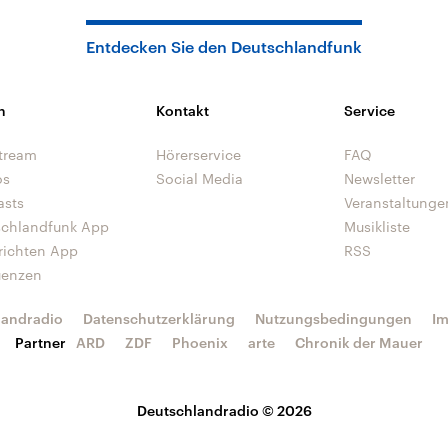
Entdecken Sie den Deutschlandfunk
n
Kontakt
Service
tream
Hörerservice
FAQ
os
Social Media
Newsletter
asts
Veranstaltunge
schlandfunk App
Musikliste
richten App
RSS
uenzen
landradio
Datenschutzerklärung
Nutzungsbedingungen
I
Partner
ARD
ZDF
Phoenix
arte
Chronik der Mauer
Deutschlandradio © 2026