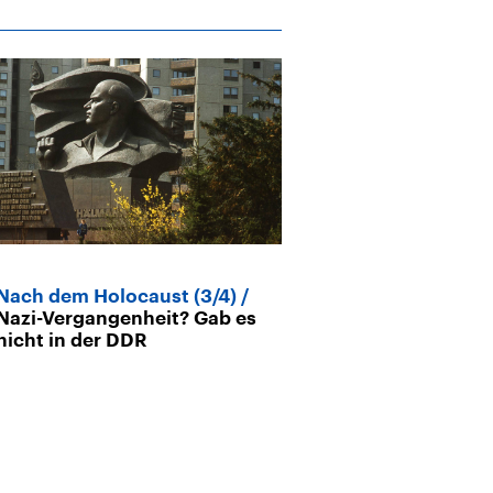
Nach dem Holocaust (3/4)
Verwahrpsychi
Nazi-Vergangenheit? Gab es
Die Kinder vo
nicht in der DDR