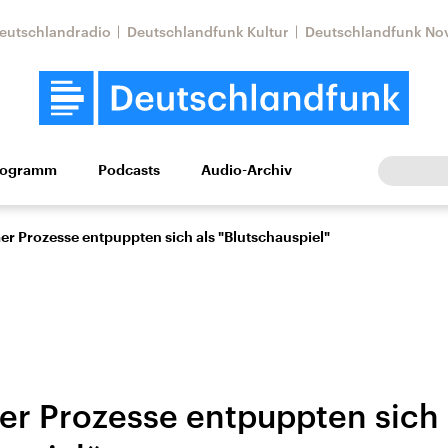
eutschlandradio
Deutschlandfunk Kultur
Deutschlandfunk No
rogramm
Podcasts
Audio-Archiv
Wirtschaft
Wissen
Kultur
Europa
Gesellschaf
r Prozesse entpuppten sich als "Blutschauspiel"
r Prozesse entpuppten sich 
Nahostkonflikt
Iran
le Beiträge,
Aktuelle Lage und
Aktuelle Lage und