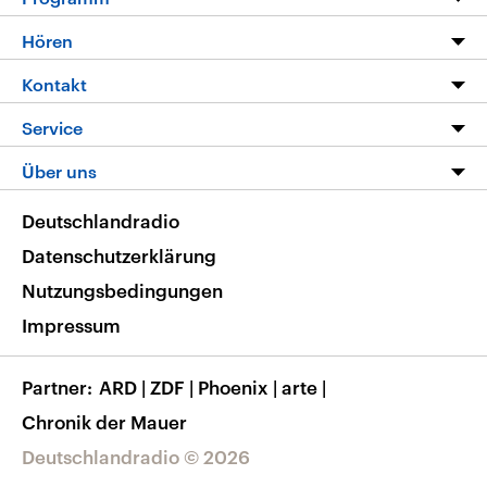
Programm
Hören
Alle Sendungen
Livestream
Kontakt
Die Nachrichten
Audios
Hörerservice
Service
Nachrichtenleicht
Podcasts
Social Media
FAQ
Über uns
Neue Beiträge auf dlf.de
Deutschlandfunk App
Newsletter
Deutschlandradio
Themen-Schwerpunkte
Nachrichten App
Deutschlandradio
Veranstaltungen
Presse
Frequenzen
Datenschutzerklärung
Musikliste
Ausbildung und Karriere
Nutzungsbedingungen
RSS
Transparenz
Impressum
Korrekturen
Barrierefreiheit
Partner
ARD
|
ZDF
|
Phoenix
|
arte
|
Chronik der Mauer
Deutschlandradio © 2026