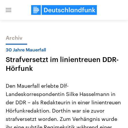
Close
menu
Archiv
Themen
30 Jahre Mauerfall
Strafversetzt im linientreuen DDR-
Hörfunk
Den Mauerfall erlebte Dlf-
Landeskorrespondentin Silke Hasselmann in
Landtagswahl Sachsen-Anhalt
USA
der DDR – als Redakteurin in einer linientreuen
2026
Aktuelle Beiträge, Analys
Alle Informationen
Hintergründe
Hörfunkredaktion. Dorthin war sie zuvor
Sachsen-Anhalt wählt am 6.
Wirtschaftlich und militäri
September 2026 einen neuen
gehören die Vereinigten S
strafversetzt worden. Zum Verhängnis wurde
Landtag. Seit 2021 wird das
den mächtigsten Ländern 
ihr eine subtile Regimekritik während einer
Bundesland von einer Koalition aus
mit großem Einfluss auf d