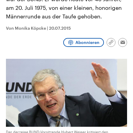
CDU, SPD und FDP regiert.-
aktuelle Weltgeschehen.
am 20. Juli 1975, von einer kleinen, honorigen
Umfragen, Prognosen,
Wahlprogramme, aktuelle Berichte
Männerrunde aus der Taufe gehoben.
Sendungen
Programm
Podcasts
und Hintergründe zu den Parteien
und Kandidaten der anstehenden
Wahl.
Von Monika Köpcke
|
20.07.2015
Audio-Archiv
Abonnieren
Link
Emai
kopieren/te
Der derzeige BUND-Vorsitzende Hubert Weiger kritisiert den