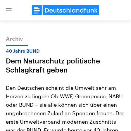
Close
menu
Archiv
Themen
40 Jahre BUND
Dem Naturschutz politische
Schlagkraft geben
Den Deutschen scheint die Umwelt sehr am
Herzen zu liegen: Ob WWF, Greenpeace, NABU
Landtagswahl Sachsen-Anhalt
USA
oder BUND – sie alle können sich über einen
2026
Aktuelle Beiträge, Analys
Alle Informationen
Hintergründe
ungebrochenen Zulauf an Spenden freuen. Der
Sachsen-Anhalt wählt am 6.
Wirtschaftlich und militäri
September 2026 einen neuen
gehören die Vereinigten S
erste Umweltverband modernen Zuschnitts
Landtag. Seit 2021 wird das
den mächtigsten Ländern 
war der BUND. Er wurde heute vor 40 Jahren,
Bundesland von einer Koalition aus
mit großem Einfluss auf d