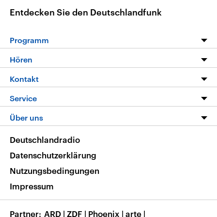
Entdecken Sie den Deutschlandfunk
Programm
Programm
Hören
Alle Sendungen
Livestream
Kontakt
Die Nachrichten
Audios
Hörerservice
Service
Nachrichtenleicht
Podcasts
Social Media
FAQ
Über uns
Neue Beiträge auf dlf.de
Deutschlandfunk App
Newsletter
Deutschlandradio
Themen-Schwerpunkte
Nachrichten App
Deutschlandradio
Veranstaltungen
Presse
Frequenzen
Datenschutzerklärung
Musikliste
Ausbildung und Karriere
Nutzungsbedingungen
RSS
Transparenz
Impressum
Korrekturen
Barrierefreiheit
Partner
ARD
|
ZDF
|
Phoenix
|
arte
|