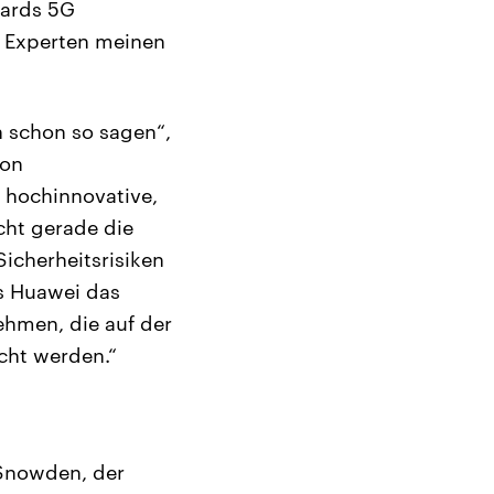
dards 5G
, Experten meinen
n schon so sagen“,
von
 hochinnovative,
cht gerade die
Sicherheitsrisiken
ss Huawei das
ehmen, die auf der
cht werden.“
Snowden, der