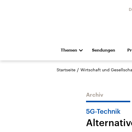
D
Themen
Sendungen
P
Die Nachrichten
Politik
/
Startseite
Wirtschaft und Gesellscha
Hörspiel und Feature
Musik
Archiv
5G-Technik
Alternati
Landtagswahl Sachsen-
USA
Anhalt 2026
Aktuel