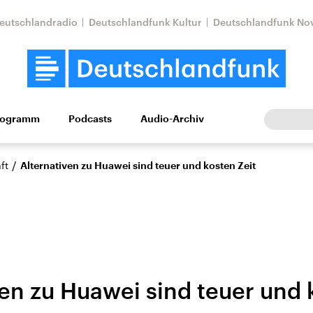
eutschlandradio
Deutschlandfunk Kultur
Deutschlandfunk No
rogramm
Podcasts
Audio-Archiv
Wirtschaft
Wissen
Kultur
Europa
Gesellschaf
/
ft
Alternativen zu Huawei sind teuer und kosten Zeit
ven zu Huawei sind teuer und 
Nahostkonflikt
Iran
le Beiträge,
Aktuelle Lage und
Aktuelle Lage und