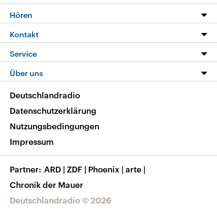
Programm
Hören
Alle Sendungen
Livestream
Kontakt
Die Nachrichten
Audios
Hörerservice
Service
Nachrichtenleicht
Podcasts
Social Media
FAQ
Über uns
Neue Beiträge auf dlf.de
Deutschlandfunk App
Newsletter
Deutschlandradio
Themen-Schwerpunkte
Nachrichten App
Deutschlandradio
Veranstaltungen
Presse
Frequenzen
Datenschutzerklärung
Musikliste
Ausbildung und Karriere
Nutzungsbedingungen
RSS
Transparenz
Impressum
Korrekturen
Barrierefreiheit
Partner
ARD
|
ZDF
|
Phoenix
|
arte
|
Chronik der Mauer
Deutschlandradio © 2026