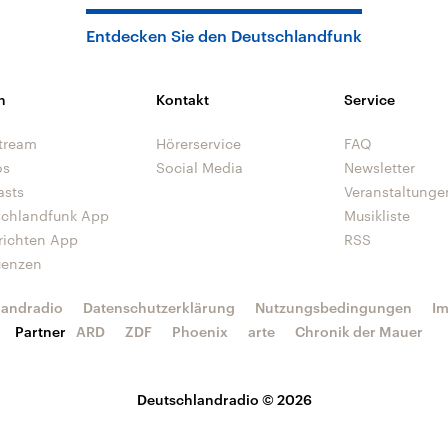
Entdecken Sie den Deutschlandfunk
n
Kontakt
Service
tream
Hörerservice
FAQ
os
Social Media
Newsletter
asts
Veranstaltunge
schlandfunk App
Musikliste
richten App
RSS
uenzen
landradio
Datenschutzerklärung
Nutzungsbedingungen
I
Partner
ARD
ZDF
Phoenix
arte
Chronik der Mauer
Deutschlandradio © 2026