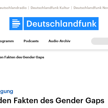
eutschlandradio
Deutschlandfunk Kultur
Deutschlandfunk No
rogramm
Podcasts
Audio-Archiv
Wirtschaft
Wissen
Kultur
Europa
Gesellschaf
en Fakten des Gender Gaps
igung
den Fakten des Gender Gaps
Nahostkonflikt
Iran
le Beiträge,
Aktuelle Lage und
Aktuelle Lage und