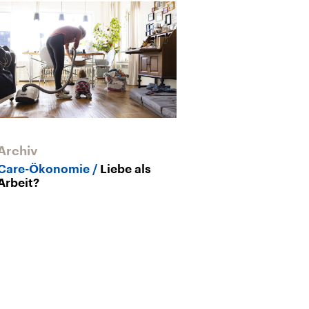
Archiv
Archiv
Care-Ökonomie
Liebe als
Care-Arbeit
W
Arbeit?
kümmert und w