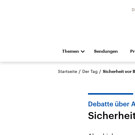
D
Themen
Sendungen
P
Die Nachrichten
Politik
/
/
Startseite
Der Tag
Sicherheit vor 
Hörspiel und Feature
Musik
Debatte über 
Sicherhei
Landtagswahl Sachsen-
USA
Anhalt 2026
Aktuel