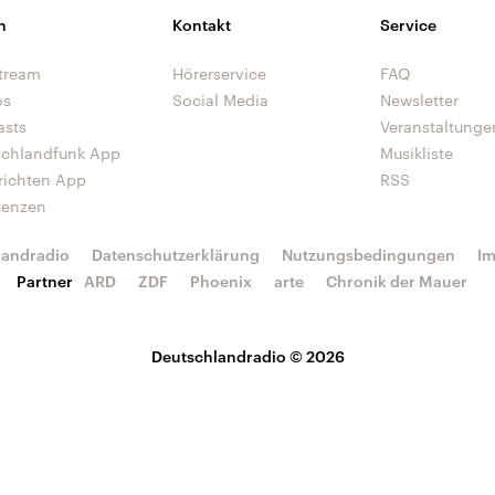
n
Kontakt
Service
tream
Hörerservice
FAQ
os
Social Media
Newsletter
asts
Veranstaltunge
schlandfunk App
Musikliste
richten App
RSS
uenzen
landradio
Datenschutzerklärung
Nutzungsbedingungen
I
Partner
ARD
ZDF
Phoenix
arte
Chronik der Mauer
Deutschlandradio © 2026