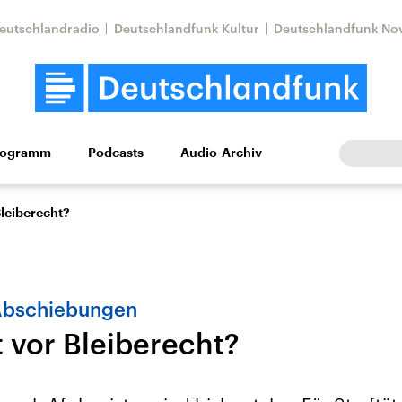
eutschlandradio
Deutschlandfunk Kultur
Deutschlandfunk No
rogramm
Podcasts
Audio-Archiv
Wirtschaft
Wissen
Kultur
Europa
Gesellschaf
Bleiberecht?
Abschiebungen
t vor Bleiberecht?
Nahostkonflikt
Iran
le Beiträge,
Aktuelle Lage und
Aktuelle Lage und