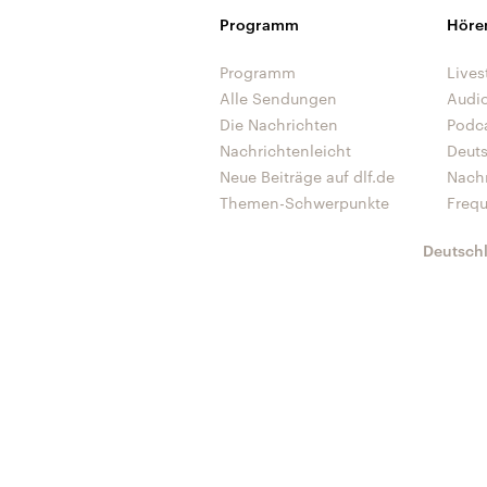
Programm
Höre
Programm
Lives
Alle Sendungen
Audi
Die Nachrichten
Podc
Nachrichtenleicht
Deut
Neue Beiträge auf dlf.de
Nach
Themen-Schwerpunkte
Freq
Deutsch