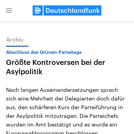
Close
menu
Archiv
Themen
Abschluss des Grünen-Parteitags
Größte Kontroversen bei der
Asylpolitik
Nach langen Auseinandersetzungen sprach
sich eine Mehrheit der Delegierten doch dafür
Landtagswahl Sachsen-Anhalt
USA
aus, den schärferen Kurs der Parteiführung in
2026
Aktuelle Beiträge, Analys
Alle Informationen
Hintergründe
der Asylpolitik mitzutragen. Die Parteichefs
Sachsen-Anhalt wählt am 6.
Wirtschaftlich und militäri
September 2026 einen neuen
gehören die Vereinigten S
wurden im Amt bestätigt und es wurde ein
Landtag. Seit 2021 wird das
den mächtigsten Ländern 
Europawahlprogramm beschlossen.
Bundesland von einer Koalition aus
mit großem Einfluss auf d