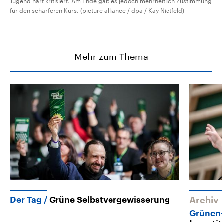
Jugend hart kritisiert. Am Ende gab es jedoch mehrheitlich Zustimmung
für den schärferen Kurs. (picture alliance / dpa / Kay Nietfeld)
Mehr zum Thema
Der Tag
Grüne Selbstvergewisserung
Archiv
Grünen