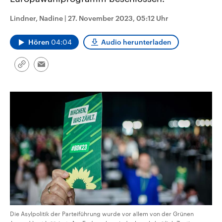
CDU, SPD und FDP regiert.-
aktuelle Weltgeschehen.
Umfragen, Prognosen,
Lindner, Nadine
|
27. November 2023, 05:12 Uhr
Wahlprogramme, aktuelle Berichte
Sendungen
Programm
Podcasts
und Hintergründe zu den Parteien
und Kandidaten der anstehenden
Hören
04:04
Audio herunterladen
Wahl.
Audio-Archiv
Link
Email
kopieren/teilen
Die Asylpolitik der Parteiführung wurde vor allem von der Grünen