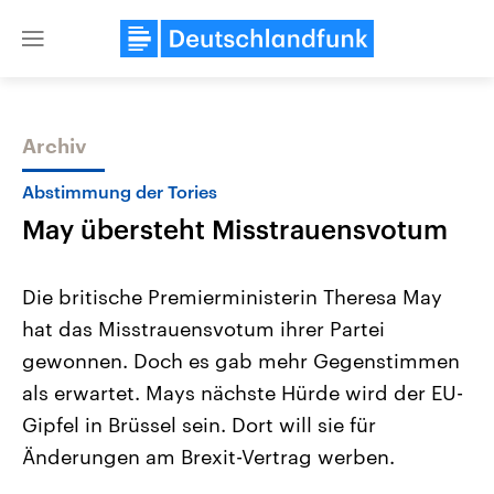
Close
menu
Archiv
Themen
Abstimmung der Tories
May übersteht Misstrauensvotum
Die britische Premierministerin Theresa May
hat das Misstrauensvotum ihrer Partei
gewonnen. Doch es gab mehr Gegenstimmen
Landtagswahl Sachsen-Anhalt
USA
als erwartet. Mays nächste Hürde wird der EU-
2026
Aktuelle Beiträge, Analys
Alle Informationen
Gipfel in Brüssel sein. Dort will sie für
Hintergründe
Sachsen-Anhalt wählt am 6.
Wirtschaftlich und militäri
Änderungen am Brexit-Vertrag werben.
September 2026 einen neuen
gehören die Vereinigten S
Landtag. Seit 2021 wird das
den mächtigsten Ländern 
Bundesland von einer Koalition aus
mit großem Einfluss auf d