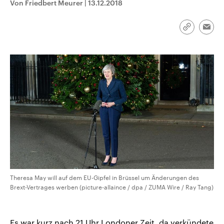
Von Friedbert Meurer
|
13.12.2018
CDU, SPD und FDP regiert.-
aktuelle Weltgeschehen.
Umfragen, Prognosen,
Wahlprogramme, aktuelle Berichte
Sendungen
Programm
Podcasts
und Hintergründe zu den Parteien
Link
Emai
und Kandidaten der anstehenden
kopieren/te
Wahl.
Audio-Archiv
Theresa May will auf dem EU-Gipfel in Brüssel um Änderungen des
Brext-Vertrages werben (picture-allaince / dpa / ZUMA Wire / Ray Tang)
Es war kurz nach 21 Uhr Londoner Zeit, da verkündete