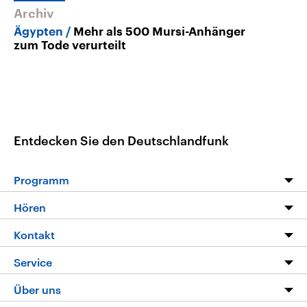
Archiv
Ägypten
Mehr als 500 Mursi-Anhänger
zum Tode verurteilt
Entdecken Sie den Deutschlandfunk
Programm
Programm
Hören
Alle Sendungen
Livestream
Kontakt
Die Nachrichten
Audios
Hörerservice
Service
Nachrichtenleicht
Podcasts
Social Media
FAQ
Über uns
Neue Beiträge auf dlf.de
Deutschlandfunk App