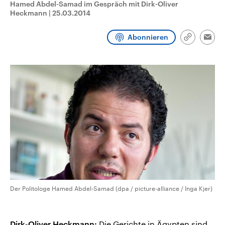
Hamed Abdel-Samad im Gespräch mit Dirk-Oliver
CDU, SPD und FDP regiert.-
aktuelle Weltgeschehen.
Heckmann
|
25.03.2014
Umfragen, Prognosen,
Wahlprogramme, aktuelle Berichte
Sendungen
Programm
Podcasts
und Hintergründe zu den Parteien
Abonnieren
und Kandidaten der anstehenden
Link
Emai
Wahl.
kopieren/te
Audio-Archiv
Der Politologe Hamed Abdel-Samad (dpa / picture-alliance / Inga Kjer)
Dirk-Oliver Heckmann:
Die Gerichte in Ägypten sind