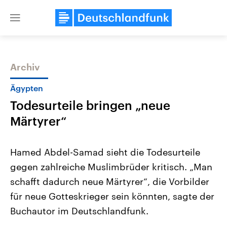
Close
menu
Archiv
Themen
Ägypten
Todesurteile bringen „neue
Märtyrer“
Hamed Abdel-Samad sieht die Todesurteile
gegen zahlreiche Muslimbrüder kritisch. „Man
Landtagswahl Sachsen-Anhalt
USA
schafft dadurch neue Märtyrer“, die Vorbilder
2026
Aktuelle Beiträge, Analys
Alle Informationen
Hintergründe
für neue Gotteskrieger sein könnten, sagte der
Sachsen-Anhalt wählt am 6.
Wirtschaftlich und militäri
September 2026 einen neuen
gehören die Vereinigten S
Buchautor im Deutschlandfunk.
Landtag. Seit 2021 wird das
den mächtigsten Ländern 
Bundesland von einer Koalition aus
mit großem Einfluss auf d