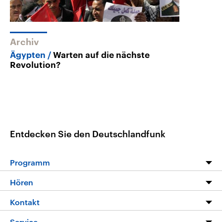
Archiv
Ägypten
Warten auf die nächste
Revolution?
Entdecken Sie den Deutschlandfunk
Programm
Programm
Hören
Alle Sendungen
Livestream
Kontakt
Die Nachrichten
Audios
Hörerservice
Service