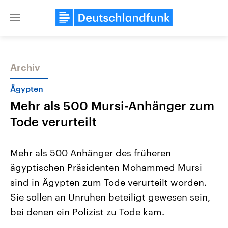
Close
menu
Archiv
Themen
Ägypten
Mehr als 500 Mursi-Anhänger zum
Tode verurteilt
Mehr als 500 Anhänger des früheren
ägyptischen Präsidenten Mohammed Mursi
Landtagswahl Sachsen-Anhalt
USA
sind in Ägypten zum Tode verurteilt worden.
2026
Aktuelle Beiträge, Analys
Alle Informationen
Hintergründe
Sie sollen an Unruhen beteiligt gewesen sein,
Sachsen-Anhalt wählt am 6.
Wirtschaftlich und militäri
September 2026 einen neuen
gehören die Vereinigten S
bei denen ein Polizist zu Tode kam.
Landtag. Seit 2021 wird das
den mächtigsten Ländern 
Bundesland von einer Koalition aus
mit großem Einfluss auf d