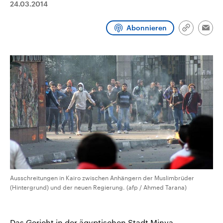
24.03.2014
CDU, SPD und FDP regiert.-
aktuelle Weltgeschehen.
Umfragen, Prognosen,
Wahlprogramme, aktuelle Berichte
Abonnieren
Sendungen
Programm
Podcasts
und Hintergründe zu den Parteien
Link
Emai
und Kandidaten der anstehenden
kopieren/te
Wahl.
Audio-Archiv
Ausschreitungen in Kairo zwischen Anhängern der Muslimbrüder
(Hintergrund) und der neuen Regierung. (afp / Ahmed Tarana)
Das Gericht in der ägyptischen Stadt Minya