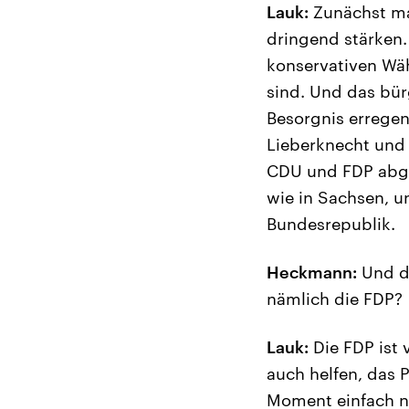
Lauk:
Zunächst mal
dringend stärken. 
konservativen Wä
sind. Und das bür
Besorgnis erregen
Lieberknecht und 
CDU und FDP abge
wie in Sachsen, u
Bundesrepublik.
Heckmann:
Und da
nämlich die FDP?
Lauk:
Die FDP ist 
auch helfen, das 
Moment einfach ni