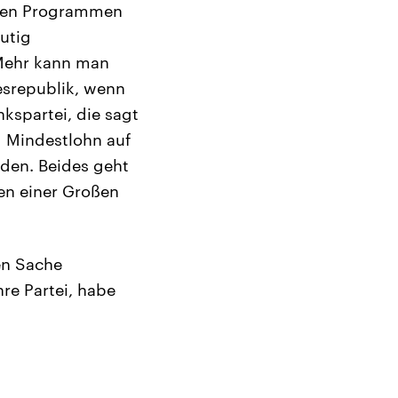
ihren Programmen
utig
 Mehr kann man
srepublik, wenn
nkspartei, die sagt
d Mindestlohn auf
lden. Beides geht
men einer Großen
zen Sache
hre Partei, habe