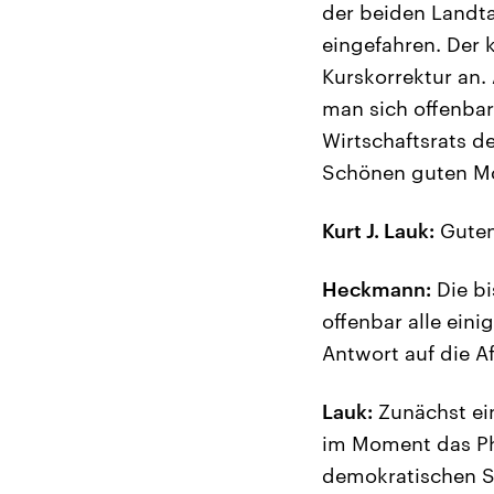
der beiden Landta
eingefahren. Der 
Kurskorrektur an. 
man sich offenbar
Wirtschaftsrats d
Schönen guten Mo
Kurt J. Lauk:
Guten
Heckmann:
Die bi
offenbar alle eini
Antwort auf die A
Lauk:
Zunächst ein
im Moment das Ph
demokratischen Sp