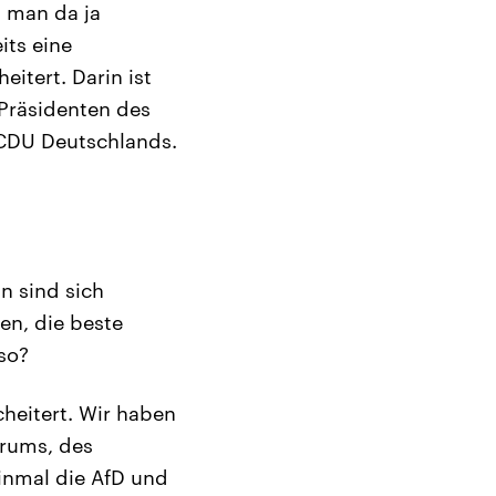
 man da ja
its eine
itert. Darin ist
 Präsidenten des
 CDU Deutschlands.
n sind sich
ren, die beste
so?
cheitert. Wir haben
rums, des
inmal die AfD und