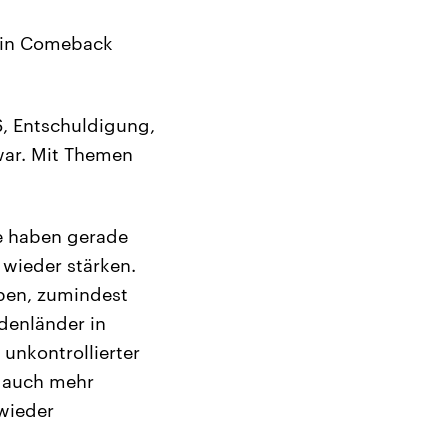
 ein Comeback
6, Entschuldigung,
war. Mit Themen
e haben gerade
 wieder stärken.
aben, zumindest
denländer in
unkontrollierter
o auch mehr
 wieder