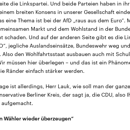
eite die Linkspartei. Und beide Parteien haben in 
einem breiten Konsens in unserer Gesellschaft einde
s eine Thema ist bei der AfD „raus aus dem Euro“.
emeinsamen Markt und dem Wohlstand in der Bunde
t schaden. Und auf der anderen Seite gibt es die Li
O“, jegliche Auslandseinsätze, Bundeswehr weg un
c. Also den Wohlfahrtsstaat ausbauen auch mit Schu
 Wir müssen hier überlegen – und das ist ein Phäno
die Ränder einfach stärker werden.
age ist allerdings, Herr Lauk, wie soll man der gan
ervative Berliner Kreis, der sagt ja, die CDU, also I
d aufgemacht.
en Wähler wieder überzeugen“