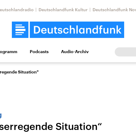
eutschlandradio
Deutschlandfunk Kultur
Deutschlandfunk No
rogramm
Podcasts
Audio-Archiv
Wirtschaft
Wissen
Kultur
Europa
Gesellschaf
regende Situation"
g
serregende Situation“
Nahostkonflikt
Iran
le Beiträge,
Aktuelle Lage und
Aktuelle Lage und