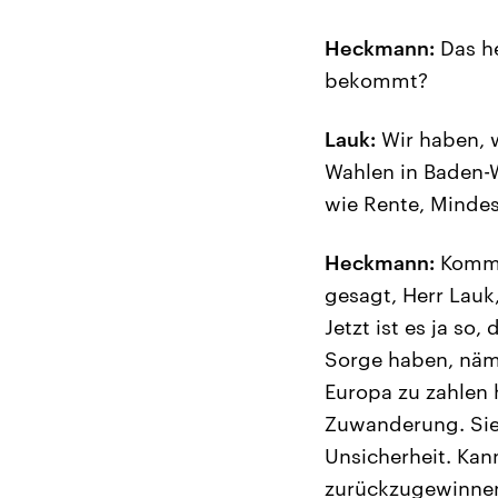
Heckmann:
Das he
bekommt?
Lauk:
Wir haben, w
Wahlen in Baden-W
wie Rente, Minde
Heckmann:
Kommen
gesagt, Herr Lauk,
Jetzt ist es ja s
Sorge haben, näml
Europa zu zahlen 
Zuwanderung. Sie 
Unsicherheit. Kan
zurückzugewinne