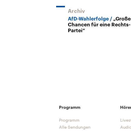
Archiv
AfD-Wahlerfolge
„Große
Chancen für eine Rechts-
Partei“
Programm
Höre
Programm
Lives
Alle Sendungen
Audi