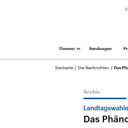
D
Themen
Sendungen
P
Die Nachrichten
Politik
/
/
Startseite
Die Nachrichten
Das Ph
Hörspiel und Feature
Musik
Archiv
Landtagswahl
Das Phän
USA
Nahos
Aktuelle Beiträge,
Aktue