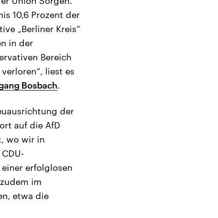
der Union Sorgen.
is 10,6 Prozent der
ve „Berliner Kreis“
n in der
ervativen Bereich
verloren“, liest es
gang Bosbach
.
euausrichtung der
rt auf die AfD
, wo wir in
r CDU-
einer erfolglosen
e zudem im
en, etwa die