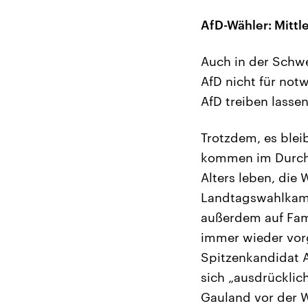
AfD-Wähler: Mitt
Auch in der Schwe
AfD nicht für not
AfD treiben lassen
Trotzdem, es ble
kommen im Durchsc
Alters leben, die 
Landtagswahlkampf 
außerdem auf Fami
immer wieder vorg
Spitzenkandidat 
sich „ausdrückli
Gauland vor der Wa