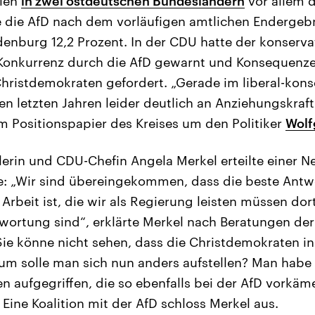
len
in zwei ostdeutschen Bundesländern
vor allem 
e die AfD nach dem vorläufigen amtlichen Endergebn
enburg 12,2 Prozent. In der CDU hatte der konservati
 Konkurrenz durch die AfD gewarnt und Konsequenze
hristdemokraten gefordert. „Gerade im liberal-kons
en letzten Jahren leider deutlich an Anziehungskraft 
em Positionspapier des Kreises um den Politiker
Wolf
rin und CDU-Chefin Angela Merkel erteilte einer N
e: „Wir sind übereingekommen, dass die beste Antwo
 Arbeit ist, die wir als Regierung leisten müssen dort
wortung sind“, erklärte Merkel nach Beratungen de
ie könne nicht sehen, dass die Christdemokraten in 
rum solle man sich nun anders aufstellen? Man hab
aufgegriffen, die so ebenfalls bei der AfD vorkäm
 Eine Koalition mit der AfD schloss Merkel aus.