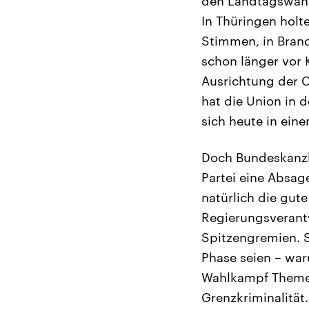
den Landtagswah
In Thüringen holt
Stimmen, in Brand
schon länger vor
Ausrichtung der C
hat die Union in d
sich heute in ein
Doch Bundeskanzle
Partei eine Absag
natürlich die gute
Regierungsverant
Spitzengremien. S
Phase seien – wa
Wahlkampf Themen 
Grenzkriminalität.