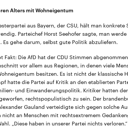
leren Alters mit Wohneigentum
sterpartei aus Bayern, der CSU, hält man konkrete 
wendig. Parteichef Horst Seehofer sagte, man werde 
. Es gehe darum, selbst gute Politik abzuliefern.
ibt Fakt: Die AfD hat der CDU Stimmen abgenommen.
hnitt vor allem aus Regionen, in denen viele Men
Wohneigentum besitzen. Es ist nicht der klassische H
hatte die Partei auf Kritik an den etablierten Part
lien- und Einwanderungspolitik. Kritiker hatten der
eworfen, rechtspopulistisch zu sein. Der brandenb
Alexander Gauland verteidigte sich gegen solche A
ch nicht an Menschen mit rechtsextremem Gedankeng
hl. „Diese haben in unserer Partei nichts verloren.“